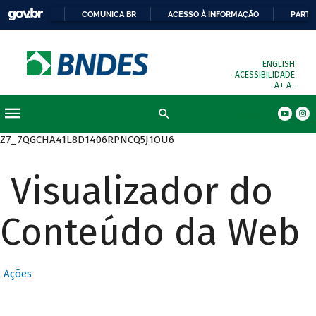
COMUNICA BR
ACESSO À INFORMAÇÃO
PARTI
ENGLISH
ACESSIBILIDADE
A+
A-
Busca
Z7_7QGCHA41L8D1406RPNCQ5J1OU6
Visualizador do
Conteúdo da Web
Ações