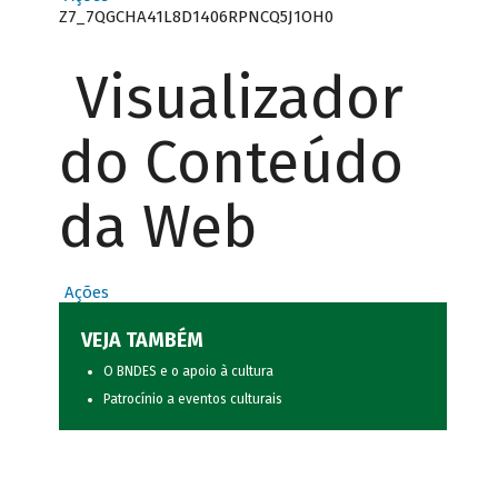
Z7_7QGCHA41L8D1406RPNCQ5J1OH0
Visualizador
do Conteúdo
da Web
Ações
VEJA TAMBÉM
O BNDES e o apoio à cultura
Patrocínio a eventos culturais