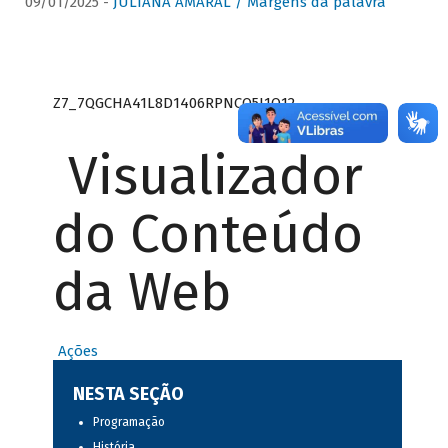
09/01/2025 -
JULIANA AMARAL / Margens da palavra
Z7_7QGCHA41L8D1406RPNCQ5J1O12
Visualizador
do Conteúdo
da Web
Ações
NESTA SEÇÃO
Programação
História