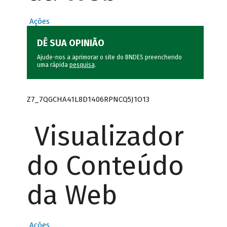
Ações
DÊ SUA OPINIÃO
Ajude-nos a aprimorar o site do BNDES preenchendo
uma rápida
pesquisa
.
Z7_7QGCHA41L8D1406RPNCQ5J1O13
Visualizador
do Conteúdo
da Web
Ações