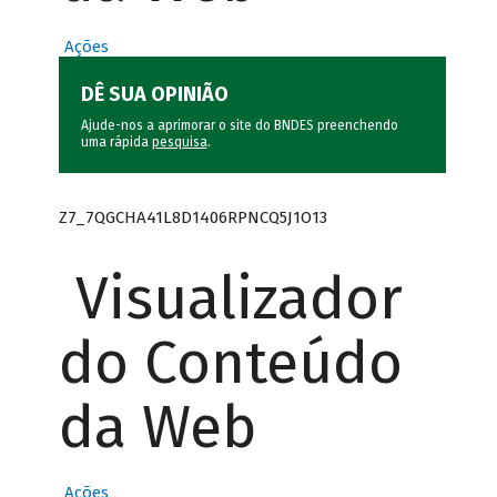
Ações
DÊ SUA OPINIÃO
Ajude-nos a aprimorar o site do BNDES preenchendo
uma rápida
pesquisa
.
Z7_7QGCHA41L8D1406RPNCQ5J1O13
Visualizador
do Conteúdo
da Web
Ações