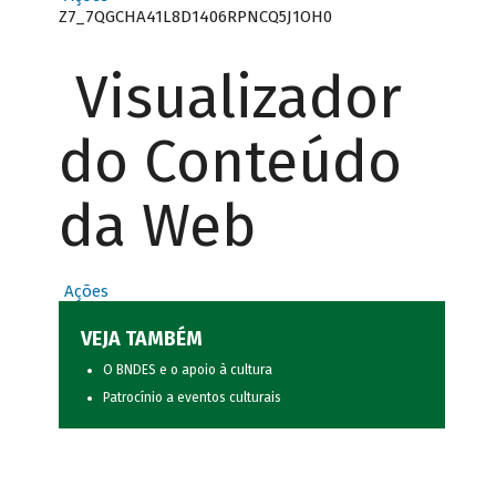
Z7_7QGCHA41L8D1406RPNCQ5J1OH0
Visualizador
do Conteúdo
da Web
Ações
VEJA TAMBÉM
O BNDES e o apoio à cultura
Patrocínio a eventos culturais