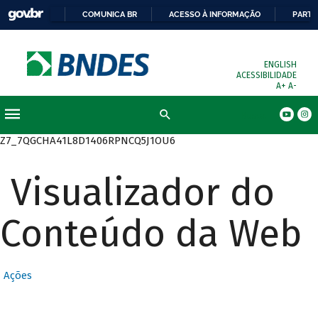
COMUNICA BR
ACESSO À INFORMAÇÃO
PARTI
ENGLISH
ACESSIBILIDADE
A+
A-
Busca
Z7_7QGCHA41L8D1406RPNCQ5J1OU6
Visualizador do
Conteúdo da Web
Ações