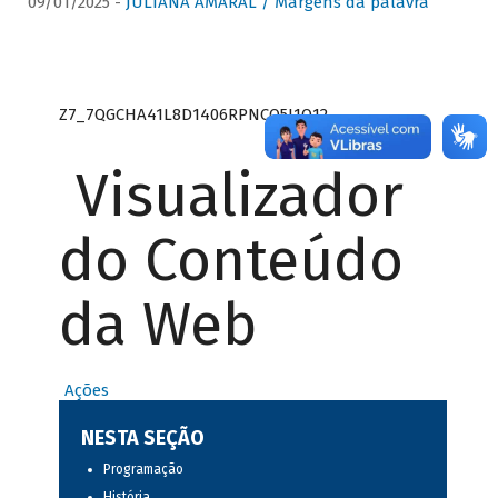
09/01/2025 -
JULIANA AMARAL / Margens da palavra
Z7_7QGCHA41L8D1406RPNCQ5J1O12
Visualizador
do Conteúdo
da Web
Ações
NESTA SEÇÃO
Programação
História