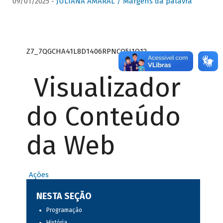
09/01/2025 -
JULIANA AMARAL / Margens da palavra
Z7_7QGCHA41L8D1406RPNCQ5J1O12
Visualizador
do Conteúdo
da Web
Ações
NESTA SEÇÃO
Programação
História