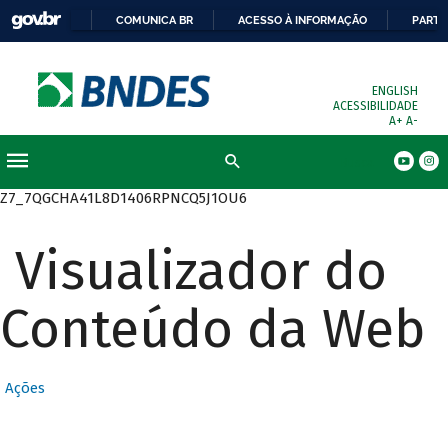
COMUNICA BR
ACESSO À INFORMAÇÃO
PARTI
ENGLISH
ACESSIBILIDADE
A+
A-
Busca
Z7_7QGCHA41L8D1406RPNCQ5J1OU6
Visualizador do
Conteúdo da Web
Ações