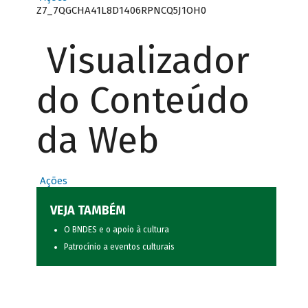
Z7_7QGCHA41L8D1406RPNCQ5J1OH0
Visualizador
do Conteúdo
da Web
Ações
VEJA TAMBÉM
O BNDES e o apoio à cultura
Patrocínio a eventos culturais