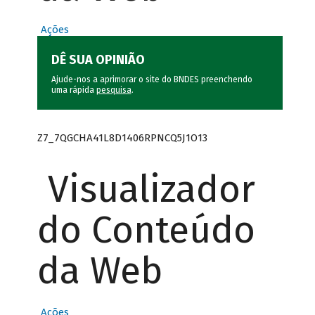
Ações
DÊ SUA OPINIÃO
Ajude-nos a aprimorar o site do BNDES preenchendo
uma rápida
pesquisa
.
Z7_7QGCHA41L8D1406RPNCQ5J1O13
Visualizador
do Conteúdo
da Web
Ações