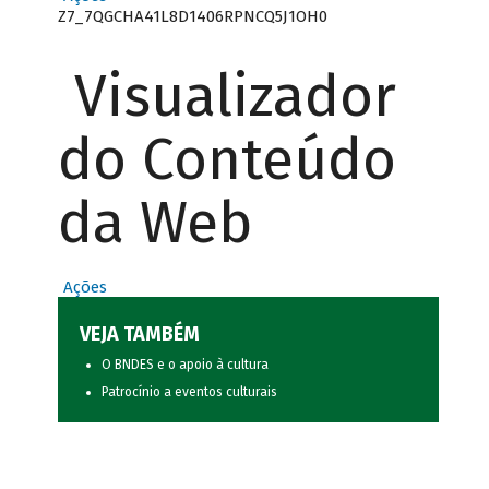
Z7_7QGCHA41L8D1406RPNCQ5J1OH0
Visualizador
do Conteúdo
da Web
Ações
VEJA TAMBÉM
O BNDES e o apoio à cultura
Patrocínio a eventos culturais