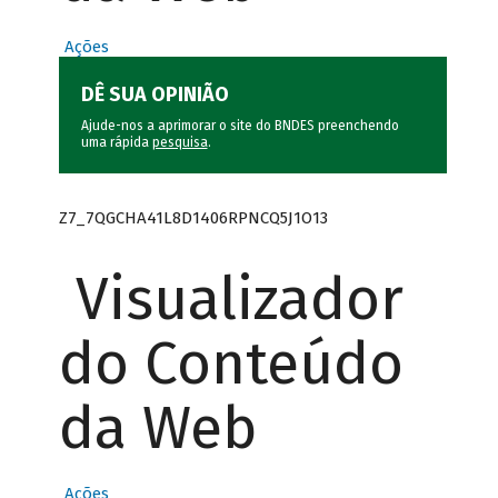
Ações
DÊ SUA OPINIÃO
Ajude-nos a aprimorar o site do BNDES preenchendo
uma rápida
pesquisa
.
Z7_7QGCHA41L8D1406RPNCQ5J1O13
Visualizador
do Conteúdo
da Web
Ações