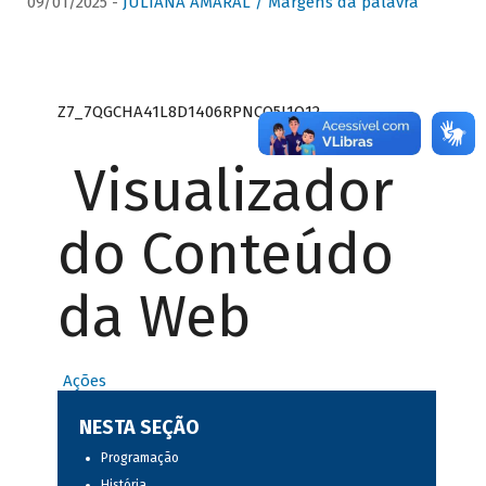
09/01/2025 -
JULIANA AMARAL / Margens da palavra
Z7_7QGCHA41L8D1406RPNCQ5J1O12
Visualizador
do Conteúdo
da Web
Ações
NESTA SEÇÃO
Programação
História