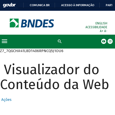
COMUNICA BR
ACESSO À INFORMAÇÃO
PARTI
ENGLISH
ACESSIBILIDADE
A+
A-
Busca
Z7_7QGCHA41L8D1406RPNCQ5J1OU6
Visualizador do
Conteúdo da Web
Ações