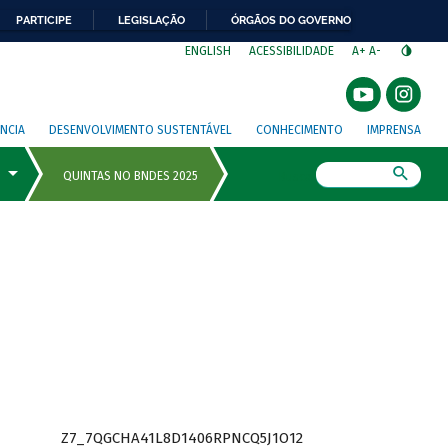
PARTICIPE
LEGISLAÇÃO
ÓRGÃOS DO GOVERNO
⁣
ENGLISH
ACESSIBILIDADE
A+
A-
NCIA
DESENVOLVIMENTO SUSTENTÁVEL
CONHECIMENTO
IMPRENSA
Busca
Z7_7QGCHA41L8D1406RPNCQ5J1O12