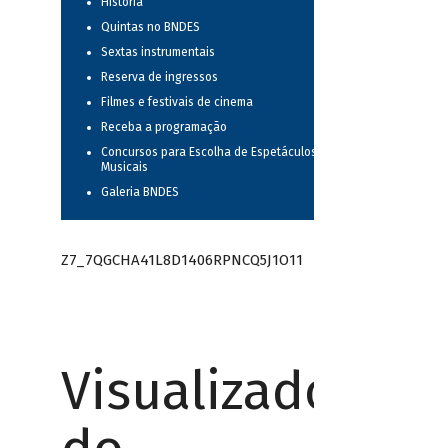
História
Quintas no BNDES
Sextas instrumentais
Reserva de ingressos
Filmes e festivais de cinema
Receba a programação
Concursos para Escolha de Espetáculos
Musicais
Galeria BNDES
Z7_7QGCHA41L8D1406RPNCQ5J1O11
Visualizador