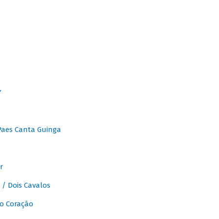
Y
Paes Canta Guinga
r
/ Dois Cavalos
o Coração