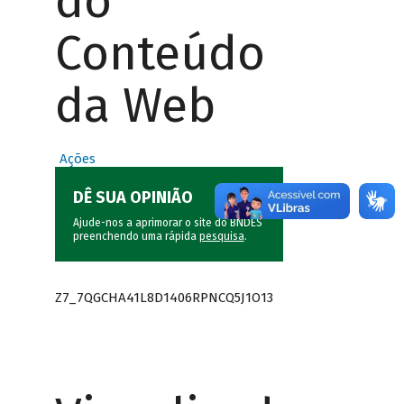
do
Conteúdo
da Web
Ações
DÊ SUA OPINIÃO
Ajude-nos a aprimorar o site do BNDES
preenchendo uma rápida
pesquisa
.
Z7_7QGCHA41L8D1406RPNCQ5J1O13