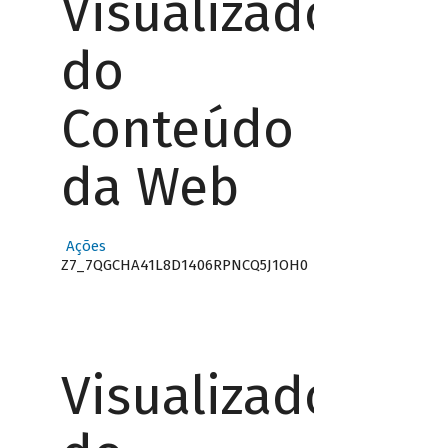
Visualizador
do
Conteúdo
da Web
Ações
Z7_7QGCHA41L8D1406RPNCQ5J1OH0
Visualizador