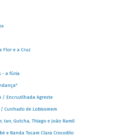
os
 Flor e a Cruz
- a fúria
Andança"
 / Encruzilhada Agreste
 / Cunhado de Lobisomem
or, Ian, Gutcha, Thiago e João Ramil
bé e Banda Tocam Clara Crocodilo