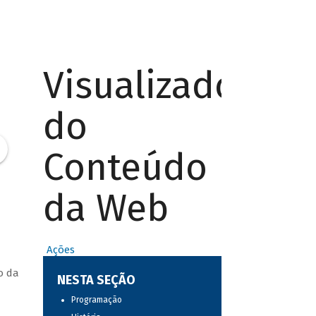
Visualizador
do
Conteúdo
da Web
Ações
o da
NESTA SEÇÃO
Programação