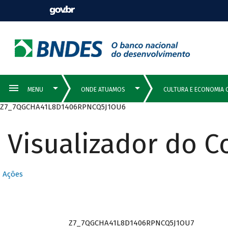
Z7_7QGCHA41L8D1406RPNCQ5J1OU6
Visualizador do 
Ações
Z7_7QGCHA41L8D1406RPNCQ5J1OU7