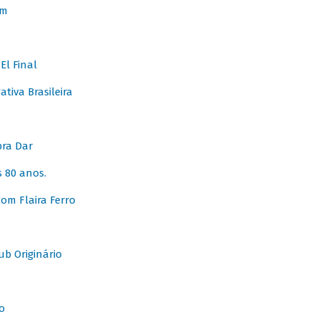
em
l Final
tiva Brasileira
pra Dar
 80 anos.
om Flaira Ferro
b Originário
o