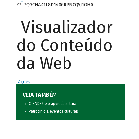
Z7_7QGCHA41L8D1406RPNCQ5J1OH0
Visualizador
do Conteúdo
da Web
Ações
VEJA TAMBÉM
O BNDES e o apoio à cultura
Patrocínio a eventos culturais