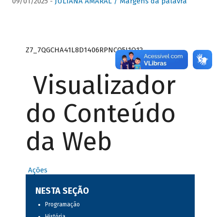
09/01/2025 -
JULIANA AMARAL / Margens da palavra
Z7_7QGCHA41L8D1406RPNCQ5J1O12
Visualizador
do Conteúdo
da Web
Ações
NESTA SEÇÃO
Programação
História