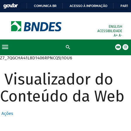
COMUNICA BR
ACESSO À INFORMAÇÃO
PARTI
ENGLISH
ACESSIBILIDADE
A+
A-
Busca
Z7_7QGCHA41L8D1406RPNCQ5J1OU6
Visualizador do
Conteúdo da Web
Ações