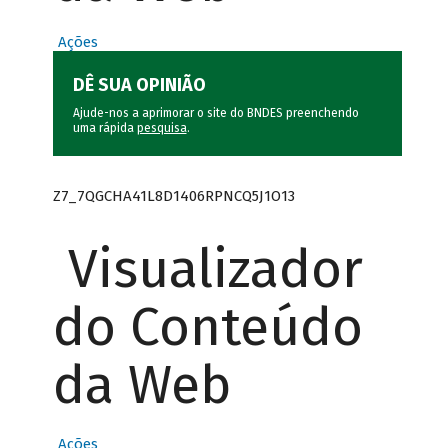
Ações
DÊ SUA OPINIÃO
Ajude-nos a aprimorar o site do BNDES preenchendo
uma rápida
pesquisa
.
Z7_7QGCHA41L8D1406RPNCQ5J1O13
Visualizador
do Conteúdo
da Web
Ações