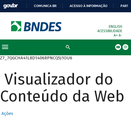
COMUNICA BR
ACESSO À INFORMAÇÃO
PARTI
ENGLISH
ACESSIBILIDADE
A+
A-
Busca
Z7_7QGCHA41L8D1406RPNCQ5J1OU6
Visualizador do
Conteúdo da Web
Ações