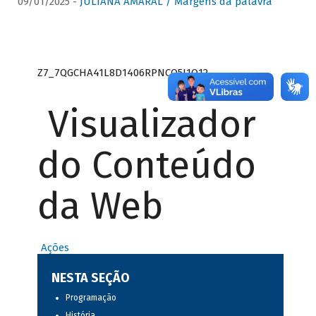
09/01/2025 -
JULIANA AMARAL / Margens da palavra
Z7_7QGCHA41L8D1406RPNCQ5J1O12
Visualizador
do Conteúdo
da Web
Ações
NESTA SEÇÃO
Programação
História