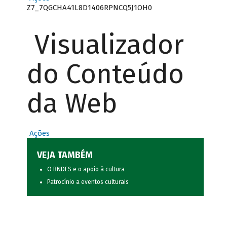
Z7_7QGCHA41L8D1406RPNCQ5J1OH0
Visualizador
do Conteúdo
da Web
Ações
VEJA TAMBÉM
O BNDES e o apoio à cultura
Patrocínio a eventos culturais