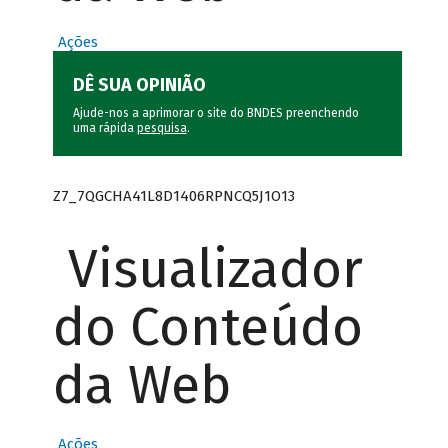
Ações
DÊ SUA OPINIÃO
Ajude-nos a aprimorar o site do BNDES preenchendo
uma rápida
pesquisa
.
Z7_7QGCHA41L8D1406RPNCQ5J1O13
Visualizador
do Conteúdo
da Web
Ações