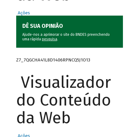
Ações
DÊ SUA OPINIÃO
Ajude-nos a aprimorar o site do BNDES preenchendo
uma rápida
pesquisa
.
Z7_7QGCHA41L8D1406RPNCQ5J1O13
Visualizador
do Conteúdo
da Web
Ações