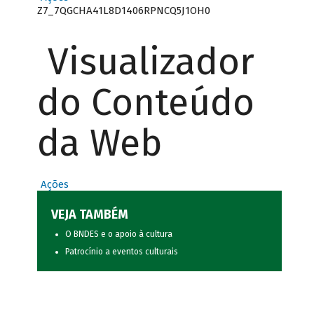
Z7_7QGCHA41L8D1406RPNCQ5J1OH0
Visualizador
do Conteúdo
da Web
Ações
VEJA TAMBÉM
O BNDES e o apoio à cultura
Patrocínio a eventos culturais