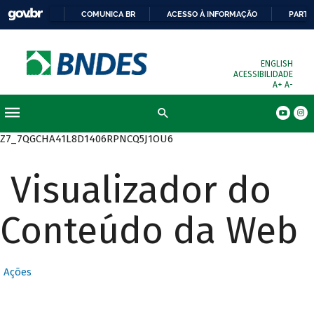
COMUNICA BR
ACESSO À INFORMAÇÃO
PARTI
ENGLISH
ACESSIBILIDADE
A+
A-
Busca
Z7_7QGCHA41L8D1406RPNCQ5J1OU6
Visualizador do
Conteúdo da Web
Ações