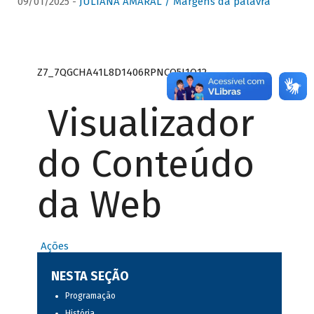
09/01/2025 -
JULIANA AMARAL / Margens da palavra
Z7_7QGCHA41L8D1406RPNCQ5J1O12
Visualizador
do Conteúdo
da Web
Ações
NESTA SEÇÃO
Programação
História