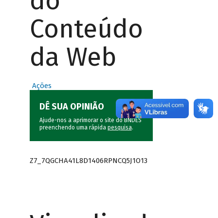
do
Conteúdo
da Web
Ações
DÊ SUA OPINIÃO
Ajude-nos a aprimorar o site do BNDES
preenchendo uma rápida
pesquisa
.
Z7_7QGCHA41L8D1406RPNCQ5J1O13