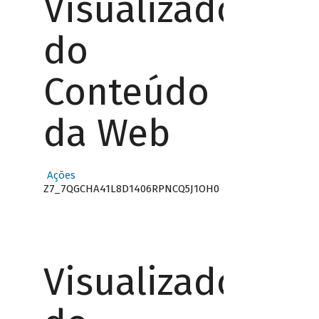
Visualizador
do
Conteúdo
da Web
Ações
Z7_7QGCHA41L8D1406RPNCQ5J1OH0
Visualizador