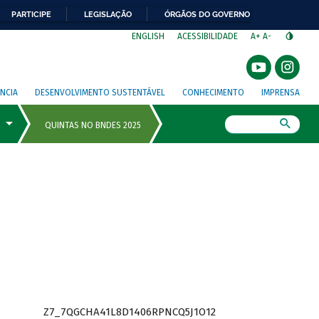
PARTICIPE
LEGISLAÇÃO
ÓRGÃOS DO GOVERNO
⁣
ENGLISH
ACESSIBILIDADE
A+
A-
NCIA
DESENVOLVIMENTO SUSTENTÁVEL
CONHECIMENTO
IMPRENSA
Busca
Z7_7QGCHA41L8D1406RPNCQ5J1O12