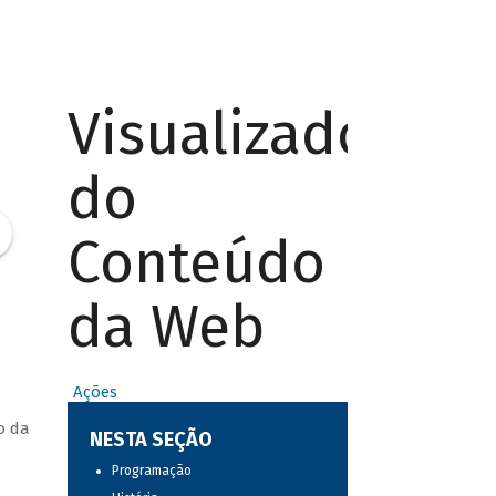
Visualizador
do
Conteúdo
da Web
Ações
o da
NESTA SEÇÃO
Programação