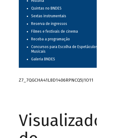
História
Quintas no BNDES
Sextas instrumentais
Reserva de ingressos
Filmes e festivais de cinema
Receba a programação
Concursos para Escolha de Espetáculos
Musicais
Galeria BNDES
Z7_7QGCHA41L8D1406RPNCQ5J1O11
Visualizador