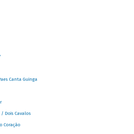
Y
Paes Canta Guinga
r
/ Dois Cavalos
o Coração