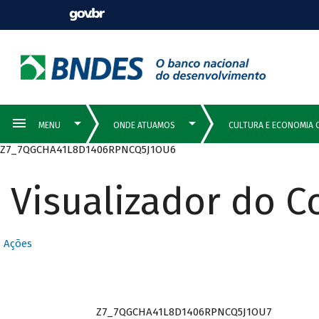
Z7_7QGCHA41L8D1406RPNCQ5J1OU6
Visualizador do 
Ações
Z7_7QGCHA41L8D1406RPNCQ5J1OU7