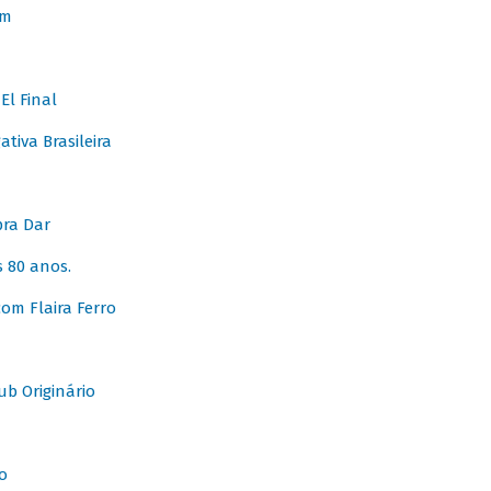
em
l Final
tiva Brasileira
pra Dar
 80 anos.
om Flaira Ferro
b Originário
o