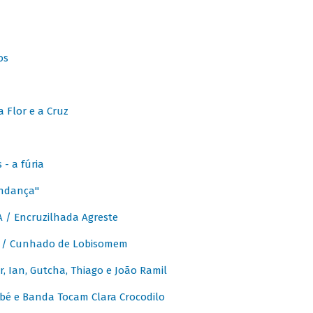
os
 Flor e a Cruz
- a fúria
Andança"
 / Encruzilhada Agreste
 / Cunhado de Lobisomem
or, Ian, Gutcha, Thiago e João Ramil
bé e Banda Tocam Clara Crocodilo