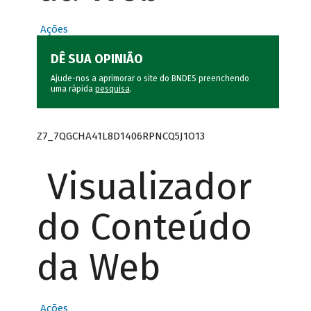
Ações
DÊ SUA OPINIÃO
Ajude-nos a aprimorar o site do BNDES preenchendo
uma rápida
pesquisa
.
Z7_7QGCHA41L8D1406RPNCQ5J1O13
Visualizador
do Conteúdo
da Web
Ações