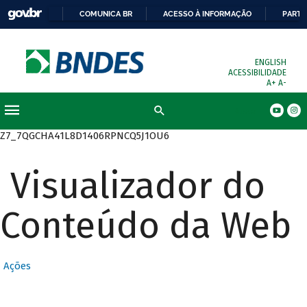
COMUNICA BR
ACESSO À INFORMAÇÃO
PARTI
ENGLISH
ACESSIBILIDADE
A+
A-
Busca
Z7_7QGCHA41L8D1406RPNCQ5J1OU6
Visualizador do
Conteúdo da Web
Ações