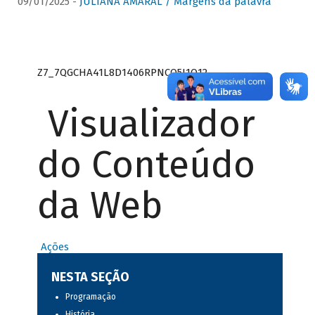
09/01/2025 -
JULIANA AMARAL / Margens da palavra
Z7_7QGCHA41L8D1406RPNCQ5J1O12
Visualizador
do Conteúdo
da Web
Ações
NESTA SEÇÃO
Programação
História