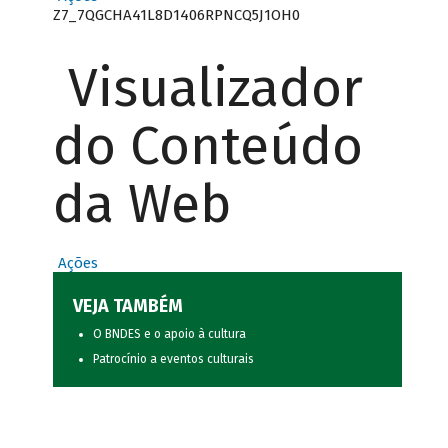
Z7_7QGCHA41L8D1406RPNCQ5J1OH0
Visualizador
do Conteúdo
da Web
Ações
VEJA TAMBÉM
O BNDES e o apoio à cultura
Patrocínio a eventos culturais