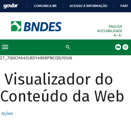
COMUNICA BR
ACESSO À INFORMAÇÃO
PARTI
ENGLISH
ACESSIBILIDADE
A+
A-
Busca
Z7_7QGCHA41L8D1406RPNCQ5J1OU6
Visualizador do
Conteúdo da Web
Ações