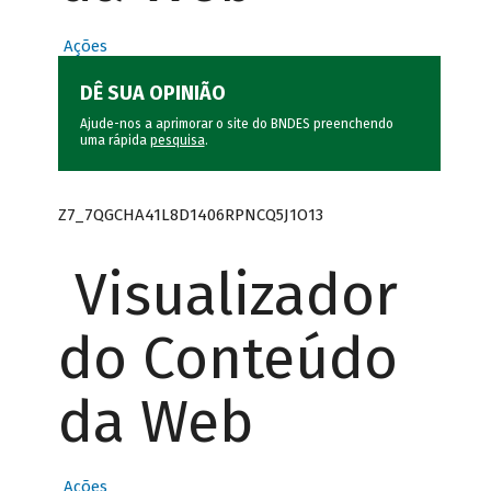
Ações
DÊ SUA OPINIÃO
Ajude-nos a aprimorar o site do BNDES preenchendo
uma rápida
pesquisa
.
Z7_7QGCHA41L8D1406RPNCQ5J1O13
Visualizador
do Conteúdo
da Web
Ações