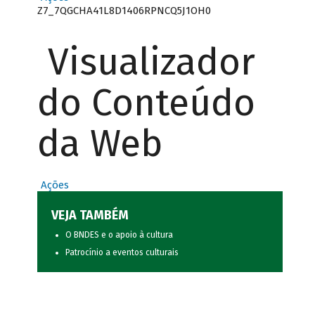
Z7_7QGCHA41L8D1406RPNCQ5J1OH0
Visualizador
do Conteúdo
da Web
Ações
VEJA TAMBÉM
O BNDES e o apoio à cultura
Patrocínio a eventos culturais