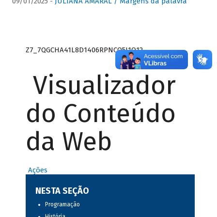
09/01/2025 -
JULIANA AMARAL / Margens da palavra
Z7_7QGCHA41L8D1406RPNCQ5J1O12
Visualizador
do Conteúdo
da Web
Ações
NESTA SEÇÃO
Programação
História