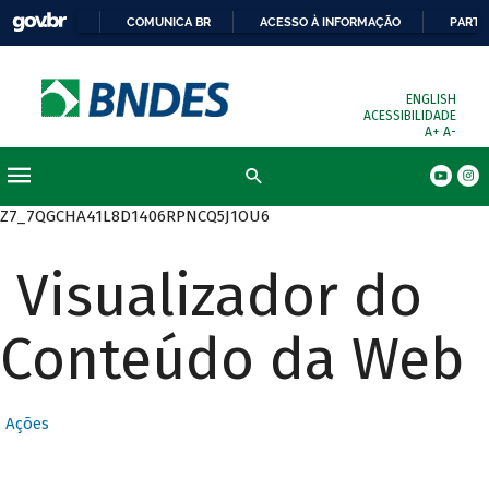
COMUNICA BR
ACESSO À INFORMAÇÃO
PARTI
ENGLISH
ACESSIBILIDADE
A+
A-
Busca
Z7_7QGCHA41L8D1406RPNCQ5J1OU6
Visualizador do
Conteúdo da Web
Ações