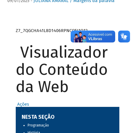
09/01/2025 -
JULIANA AMARAL / Margens da palavra
Z7_7QGCHA41L8D1406RPNCQ5J1O12
Visualizador
do Conteúdo
da Web
Ações
NESTA SEÇÃO
Programação
História