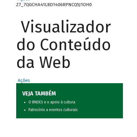
Z7_7QGCHA41L8D1406RPNCQ5J1OH0
Visualizador
do Conteúdo
da Web
Ações
VEJA TAMBÉM
O BNDES e o apoio à cultura
Patrocínio a eventos culturais