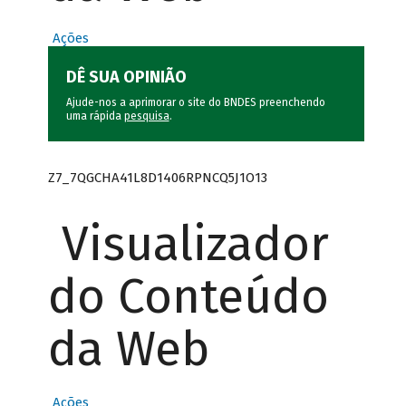
Ações
DÊ SUA OPINIÃO
Ajude-nos a aprimorar o site do BNDES preenchendo
uma rápida
pesquisa
.
Z7_7QGCHA41L8D1406RPNCQ5J1O13
Visualizador
do Conteúdo
da Web
Ações