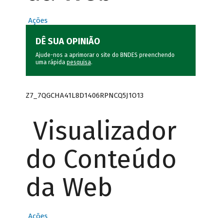
Ações
DÊ SUA OPINIÃO
Ajude-nos a aprimorar o site do BNDES preenchendo
uma rápida
pesquisa
.
Z7_7QGCHA41L8D1406RPNCQ5J1O13
Visualizador
do Conteúdo
da Web
Ações