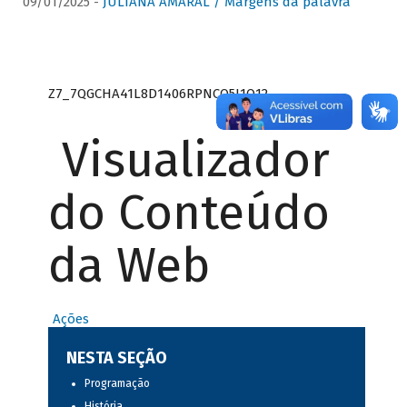
09/01/2025 -
JULIANA AMARAL / Margens da palavra
Z7_7QGCHA41L8D1406RPNCQ5J1O12
Visualizador
do Conteúdo
da Web
Ações
NESTA SEÇÃO
Programação
História