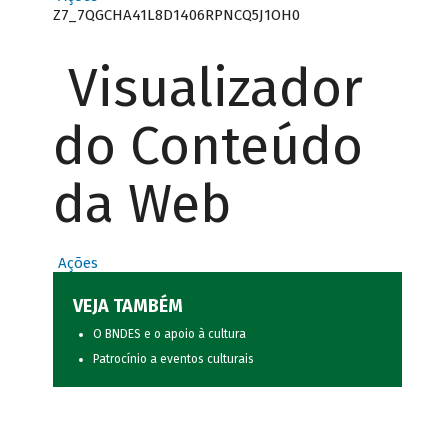
Z7_7QGCHA41L8D1406RPNCQ5J1OH0
Visualizador
do Conteúdo
da Web
Ações
VEJA TAMBÉM
O BNDES e o apoio à cultura
Patrocínio a eventos culturais