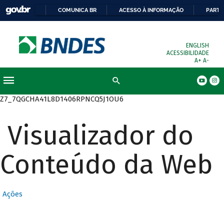
COMUNICA BR
ACESSO À INFORMAÇÃO
PARTI
ENGLISH
ACESSIBILIDADE
A+
A-
Busca
Z7_7QGCHA41L8D1406RPNCQ5J1OU6
Visualizador do
Conteúdo da Web
Ações