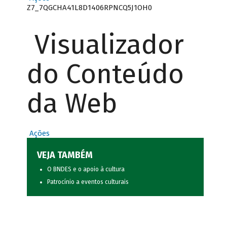
Z7_7QGCHA41L8D1406RPNCQ5J1OH0
Visualizador
do Conteúdo
da Web
Ações
VEJA TAMBÉM
O BNDES e o apoio à cultura
Patrocínio a eventos culturais