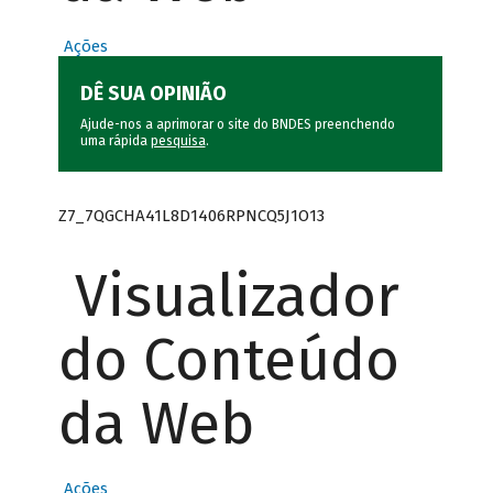
Ações
DÊ SUA OPINIÃO
Ajude-nos a aprimorar o site do BNDES preenchendo
uma rápida
pesquisa
.
Z7_7QGCHA41L8D1406RPNCQ5J1O13
Visualizador
do Conteúdo
da Web
Ações