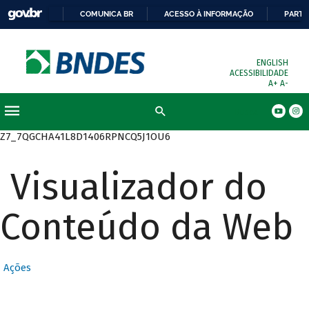
COMUNICA BR
ACESSO À INFORMAÇÃO
PARTI
ENGLISH
ACESSIBILIDADE
A+
A-
Busca
Z7_7QGCHA41L8D1406RPNCQ5J1OU6
Visualizador do
Conteúdo da Web
Ações