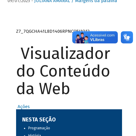
09/01/2025 -
JULIANA AMARAL / Margens da palavra
Z7_7QGCHA41L8D1406RPNCQ5J1O12
Visualizador
do Conteúdo
da Web
Ações
NESTA SEÇÃO
Programação
História