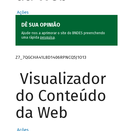
Ações
DÊ SUA OPINIÃO
Ajude-nos a aprimorar o site do BNDES preenchendo
uma rápida
pesquisa
.
Z7_7QGCHA41L8D1406RPNCQ5J1O13
Visualizador
do Conteúdo
da Web
Ações