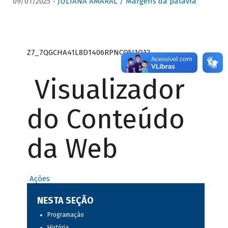
09/01/2025 -
JULIANA AMARAL / Margens da palavra
Z7_7QGCHA41L8D1406RPNCQ5J1O12
Visualizador
do Conteúdo
da Web
Ações
NESTA SEÇÃO
Programação
História