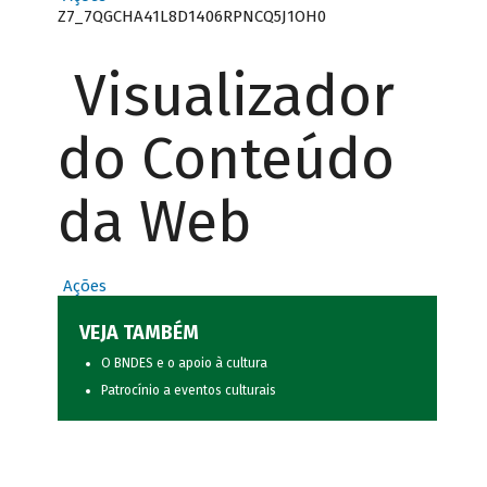
Z7_7QGCHA41L8D1406RPNCQ5J1OH0
Visualizador
do Conteúdo
da Web
Ações
VEJA TAMBÉM
O BNDES e o apoio à cultura
Patrocínio a eventos culturais