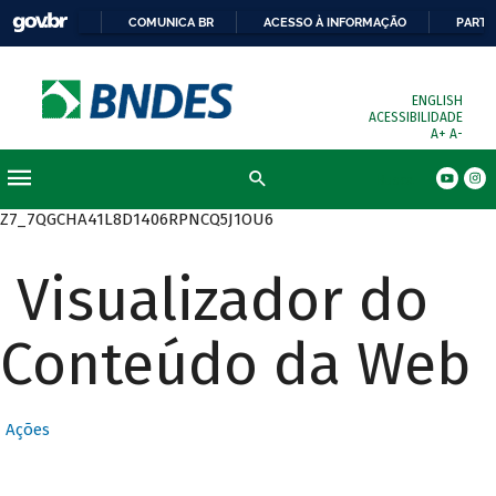
COMUNICA BR
ACESSO À INFORMAÇÃO
PARTI
ENGLISH
ACESSIBILIDADE
A+
A-
Busca
Z7_7QGCHA41L8D1406RPNCQ5J1OU6
Visualizador do
Conteúdo da Web
Ações