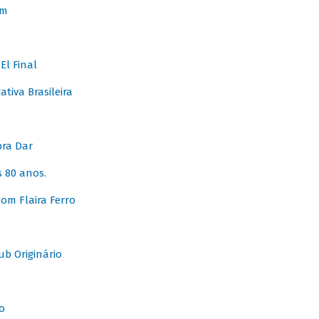
em
l Final
tiva Brasileira
pra Dar
 80 anos.
om Flaira Ferro
b Originário
o