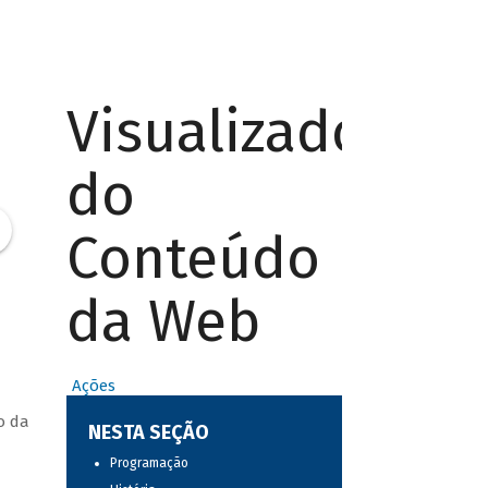
Visualizador
do
Conteúdo
da Web
Ações
o da
NESTA SEÇÃO
Programação