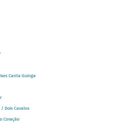
Y
Paes Canta Guinga
r
/ Dois Cavalos
o Coração