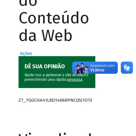
do
Conteúdo
da Web
Ações
DÊ SUA OPINIÃO
Ajude-nos a aprimorar o site do BNDES
preenchendo uma rápida
pesquisa
.
Z7_7QGCHA41L8D1406RPNCQ5J1O13