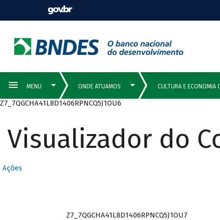
Z7_7QGCHA41L8D1406RPNCQ5J1OU6
Visualizador do 
Ações
Z7_7QGCHA41L8D1406RPNCQ5J1OU7