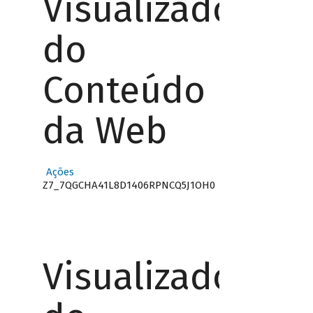
Visualizador
do
Conteúdo
da Web
Ações
Z7_7QGCHA41L8D1406RPNCQ5J1OH0
Visualizador