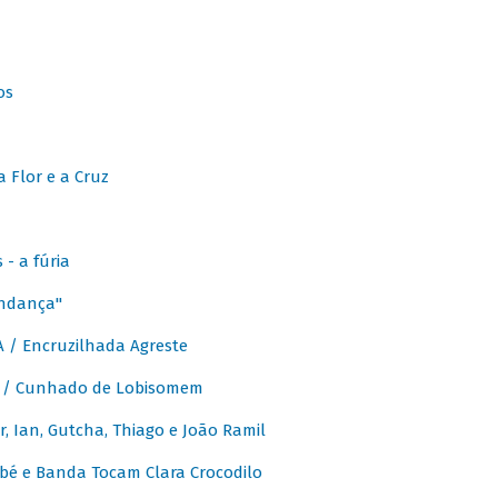
os
 Flor e a Cruz
- a fúria
Andança"
 / Encruzilhada Agreste
 / Cunhado de Lobisomem
or, Ian, Gutcha, Thiago e João Ramil
bé e Banda Tocam Clara Crocodilo