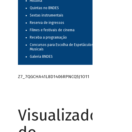
História
Quintas no BNDES
Sextas instrumentais
Reserva de ingressos
Filmes e festivais de cinema
Receba a programação
Concursos para Escolha de Espetáculos
Musicais
Galeria BNDES
Z7_7QGCHA41L8D1406RPNCQ5J1O11
Visualizador