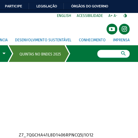
PARTICIPE
LEGISLAÇÃO
ÓRGÃOS DO GOVERNO
⁣
ENGLISH
ACESSIBILIDADE
A+
A-
NCIA
DESENVOLVIMENTO SUSTENTÁVEL
CONHECIMENTO
IMPRENSA
Busca
Z7_7QGCHA41L8D1406RPNCQ5J1O12