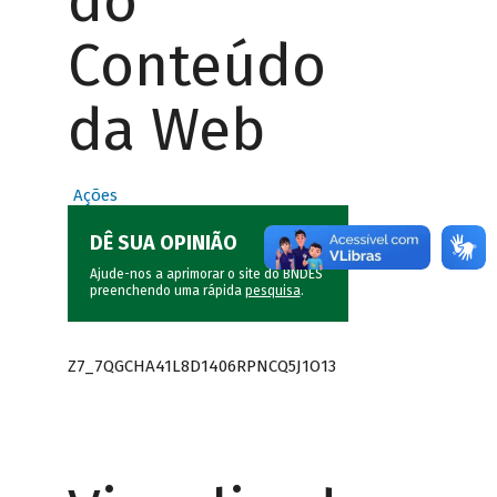
do
Conteúdo
da Web
Ações
DÊ SUA OPINIÃO
Ajude-nos a aprimorar o site do BNDES
preenchendo uma rápida
pesquisa
.
Z7_7QGCHA41L8D1406RPNCQ5J1O13