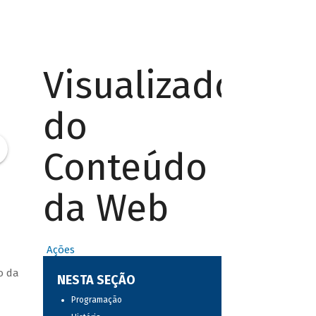
Visualizador
do
Conteúdo
da Web
Ações
o da
NESTA SEÇÃO
Programação