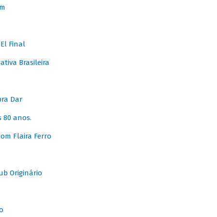
em
l Final
tiva Brasileira
pra Dar
 80 anos.
om Flaira Ferro
b Originário
o