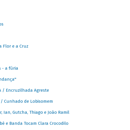
os
 Flor e a Cruz
- a fúria
Andança"
 / Encruzilhada Agreste
 / Cunhado de Lobisomem
or, Ian, Gutcha, Thiago e João Ramil
bé e Banda Tocam Clara Crocodilo