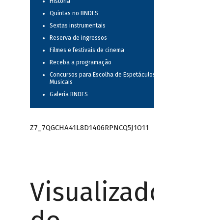
História
Quintas no BNDES
Sextas instrumentais
Reserva de ingressos
Filmes e festivais de cinema
Receba a programação
Concursos para Escolha de Espetáculos
Musicais
Galeria BNDES
Z7_7QGCHA41L8D1406RPNCQ5J1O11
Visualizador