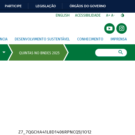
PARTICIPE
LEGISLAÇÃO
ÓRGÃOS DO GOVERNO
⁣
ENGLISH
ACESSIBILIDADE
A+
A-
NCIA
DESENVOLVIMENTO SUSTENTÁVEL
CONHECIMENTO
IMPRENSA
Busca
Z7_7QGCHA41L8D1406RPNCQ5J1O12