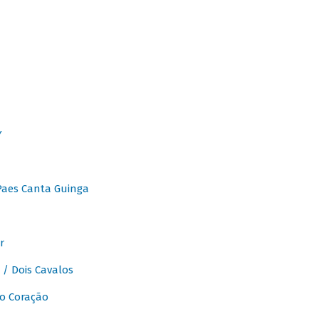
Y
Paes Canta Guinga
r
/ Dois Cavalos
o Coração