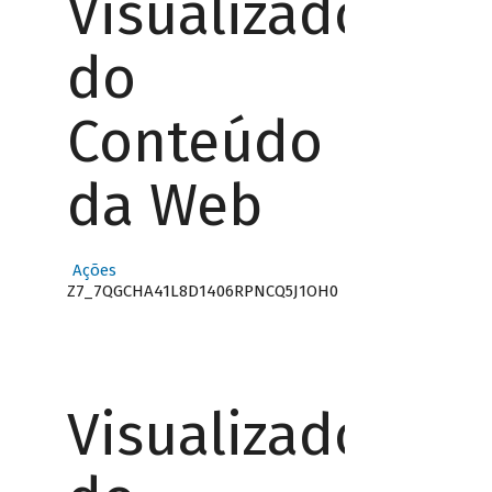
Visualizador
do
Conteúdo
da Web
Ações
Z7_7QGCHA41L8D1406RPNCQ5J1OH0
Visualizador