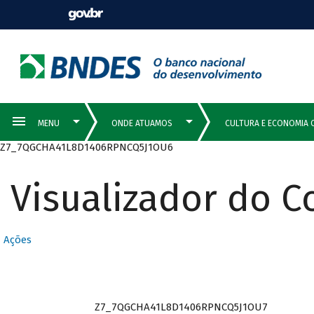
Z7_7QGCHA41L8D1406RPNCQ5J1OU6
Visualizador do 
Ações
Z7_7QGCHA41L8D1406RPNCQ5J1OU7