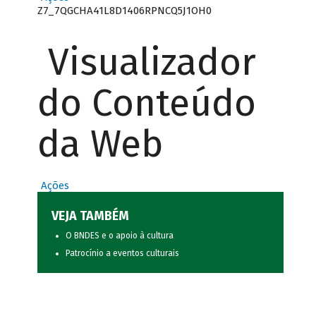
Z7_7QGCHA41L8D1406RPNCQ5J1OH0
Visualizador
do Conteúdo
da Web
Ações
VEJA TAMBÉM
O BNDES e o apoio à cultura
Patrocínio a eventos culturais