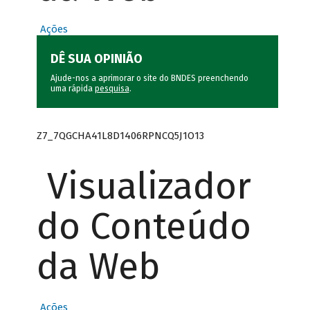
Ações
DÊ SUA OPINIÃO
Ajude-nos a aprimorar o site do BNDES preenchendo
uma rápida
pesquisa
.
Z7_7QGCHA41L8D1406RPNCQ5J1O13
Visualizador
do Conteúdo
da Web
Ações