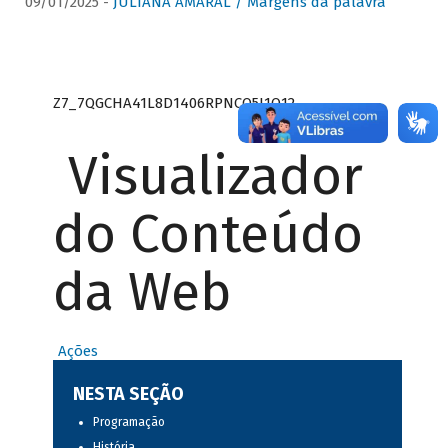
09/01/2025 -
JULIANA AMARAL / Margens da palavra
Z7_7QGCHA41L8D1406RPNCQ5J1O12
Visualizador
do Conteúdo
da Web
Ações
NESTA SEÇÃO
Programação
História