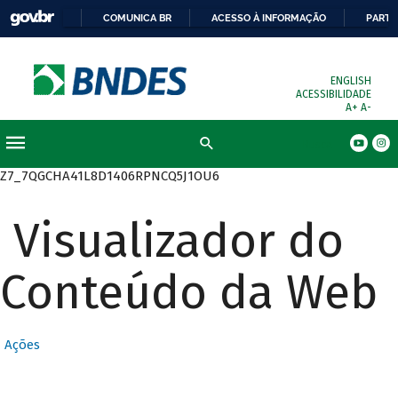
COMUNICA BR
ACESSO À INFORMAÇÃO
PARTI
ENGLISH
ACESSIBILIDADE
A+
A-
Busca
Z7_7QGCHA41L8D1406RPNCQ5J1OU6
Visualizador do
Conteúdo da Web
Ações