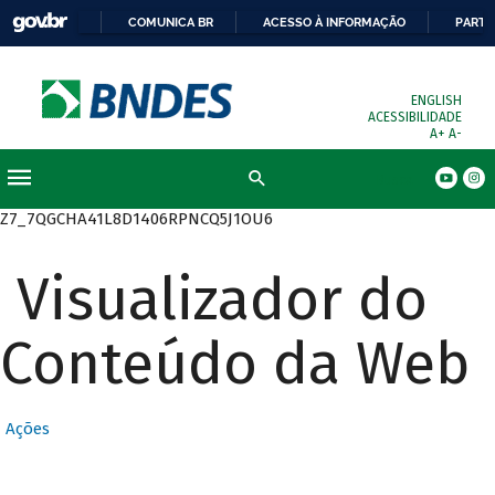
COMUNICA BR
ACESSO À INFORMAÇÃO
PARTI
ENGLISH
ACESSIBILIDADE
A+
A-
Busca
Z7_7QGCHA41L8D1406RPNCQ5J1OU6
Visualizador do
Conteúdo da Web
Ações