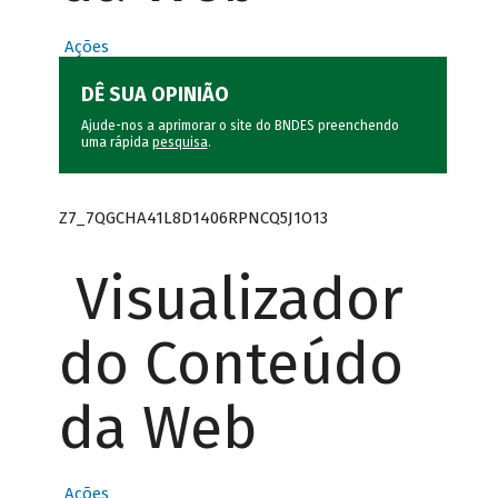
Ações
DÊ SUA OPINIÃO
Ajude-nos a aprimorar o site do BNDES preenchendo
uma rápida
pesquisa
.
Z7_7QGCHA41L8D1406RPNCQ5J1O13
Visualizador
do Conteúdo
da Web
Ações