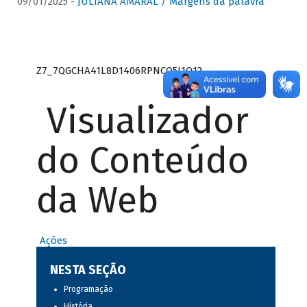
09/01/2025 -
JULIANA AMARAL / Margens da palavra
Z7_7QGCHA41L8D1406RPNCQ5J1O12
Visualizador
do Conteúdo
da Web
Ações
NESTA SEÇÃO
Programação
História