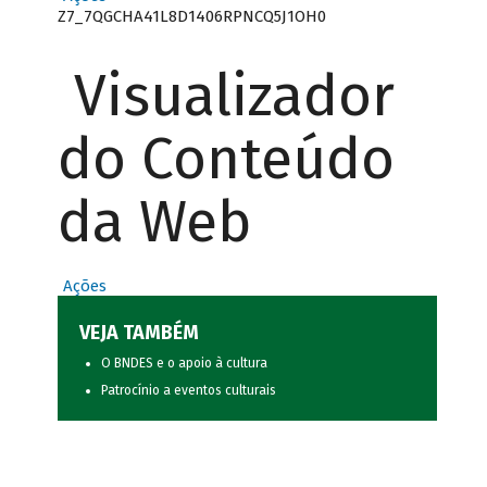
Z7_7QGCHA41L8D1406RPNCQ5J1OH0
Visualizador
do Conteúdo
da Web
Ações
VEJA TAMBÉM
O BNDES e o apoio à cultura
Patrocínio a eventos culturais