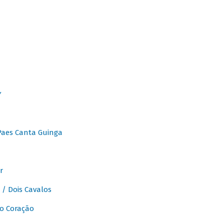
Y
Paes Canta Guinga
r
/ Dois Cavalos
o Coração