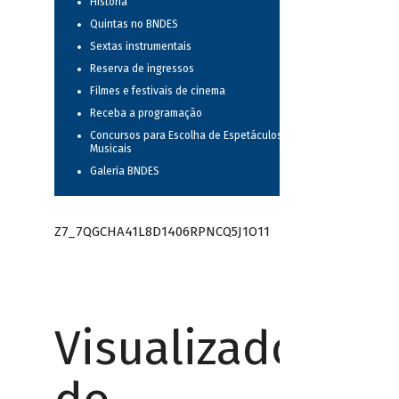
História
Quintas no BNDES
Sextas instrumentais
Reserva de ingressos
Filmes e festivais de cinema
Receba a programação
Concursos para Escolha de Espetáculos
Musicais
Galeria BNDES
Z7_7QGCHA41L8D1406RPNCQ5J1O11
Visualizador