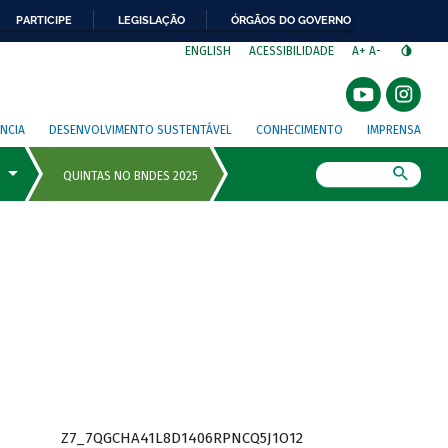
PARTICIPE
LEGISLAÇÃO
ÓRGÃOS DO GOVERNO
⁣
ENGLISH
ACESSIBILIDADE
A+
A-
NCIA
DESENVOLVIMENTO SUSTENTÁVEL
CONHECIMENTO
IMPRENSA
Busca
Z7_7QGCHA41L8D1406RPNCQ5J1O12