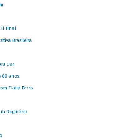
em
l Final
tiva Brasileira
pra Dar
 80 anos.
om Flaira Ferro
b Originário
o