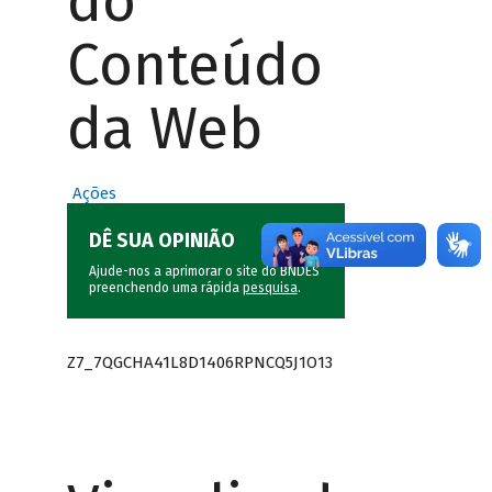
do
Conteúdo
da Web
Ações
DÊ SUA OPINIÃO
Ajude-nos a aprimorar o site do BNDES
preenchendo uma rápida
pesquisa
.
Z7_7QGCHA41L8D1406RPNCQ5J1O13