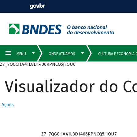
Z7_7QGCHA41L8D1406RPNCQ5J1OU6
Visualizador do 
Ações
Z7_7QGCHA41L8D1406RPNCQ5J1OU7