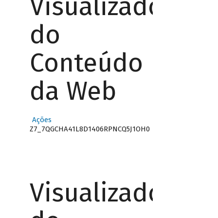
Visualizador
do
Conteúdo
da Web
Ações
Z7_7QGCHA41L8D1406RPNCQ5J1OH0
Visualizador