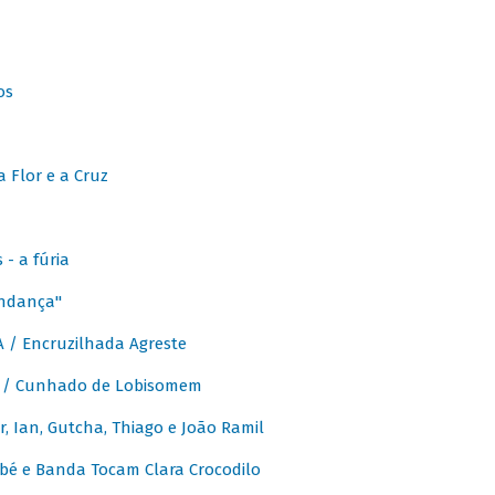
os
 Flor e a Cruz
- a fúria
Andança"
 / Encruzilhada Agreste
 / Cunhado de Lobisomem
or, Ian, Gutcha, Thiago e João Ramil
bé e Banda Tocam Clara Crocodilo