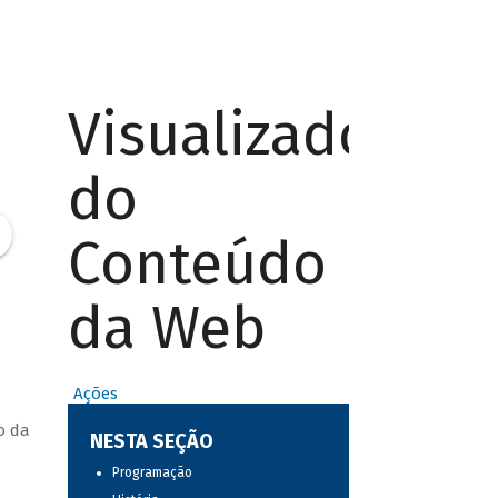
Visualizador
do
Conteúdo
da Web
Ações
o da
NESTA SEÇÃO
Programação