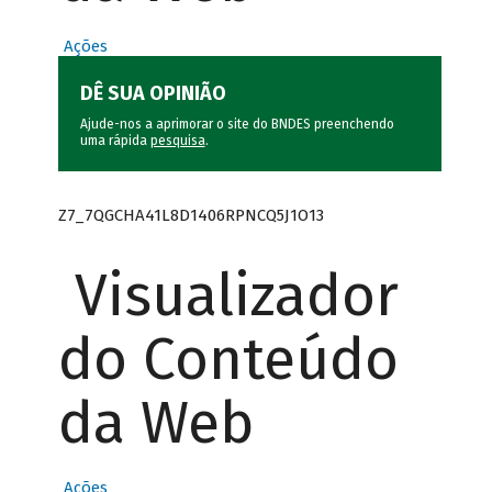
Ações
DÊ SUA OPINIÃO
Ajude-nos a aprimorar o site do BNDES preenchendo
uma rápida
pesquisa
.
Z7_7QGCHA41L8D1406RPNCQ5J1O13
Visualizador
do Conteúdo
da Web
Ações