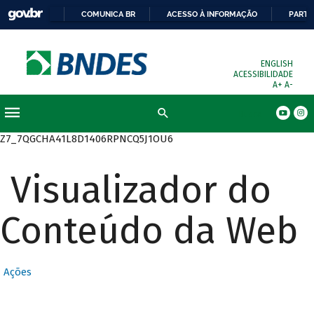
COMUNICA BR
ACESSO À INFORMAÇÃO
PARTI
ENGLISH
ACESSIBILIDADE
A+
A-
Busca
Z7_7QGCHA41L8D1406RPNCQ5J1OU6
Visualizador do
Conteúdo da Web
Ações