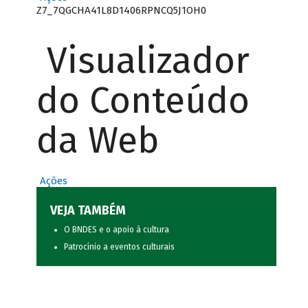
Z7_7QGCHA41L8D1406RPNCQ5J1OH0
Visualizador
do Conteúdo
da Web
Ações
VEJA TAMBÉM
O BNDES e o apoio à cultura
Patrocínio a eventos culturais