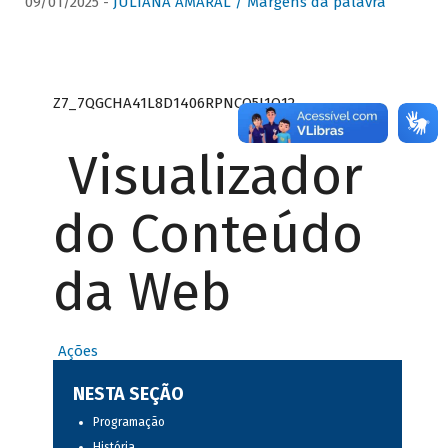
09/01/2025 -
JULIANA AMARAL / Margens da palavra
Z7_7QGCHA41L8D1406RPNCQ5J1O12
Visualizador
do Conteúdo
da Web
Ações
NESTA SEÇÃO
Programação
História