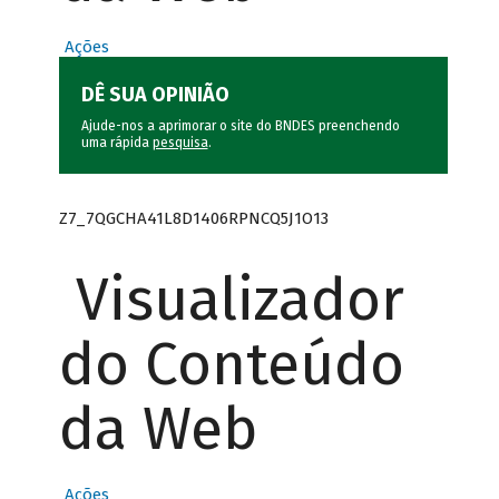
Ações
DÊ SUA OPINIÃO
Ajude-nos a aprimorar o site do BNDES preenchendo
uma rápida
pesquisa
.
Z7_7QGCHA41L8D1406RPNCQ5J1O13
Visualizador
do Conteúdo
da Web
Ações