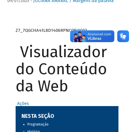
09/01/2025 -
JULIANA AMARAL / Margens da palavra
Z7_7QGCHA41L8D1406RPNCQ5J1O12
Visualizador
do Conteúdo
da Web
Ações
NESTA SEÇÃO
Programação
História