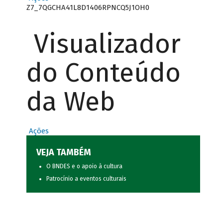
Z7_7QGCHA41L8D1406RPNCQ5J1OH0
Visualizador
do Conteúdo
da Web
Ações
VEJA TAMBÉM
O BNDES e o apoio à cultura
Patrocínio a eventos culturais