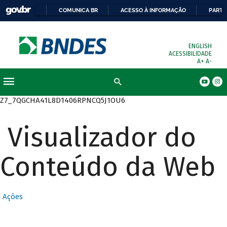
COMUNICA BR
ACESSO À INFORMAÇÃO
PARTI
ENGLISH
ACESSIBILIDADE
A+
A-
Busca
Z7_7QGCHA41L8D1406RPNCQ5J1OU6
Visualizador do
Conteúdo da Web
Ações