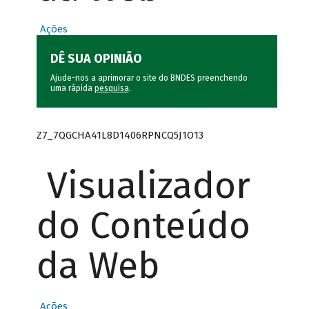
Ações
DÊ SUA OPINIÃO
Ajude-nos a aprimorar o site do BNDES preenchendo
uma rápida
pesquisa
.
Z7_7QGCHA41L8D1406RPNCQ5J1O13
Visualizador
do Conteúdo
da Web
Ações