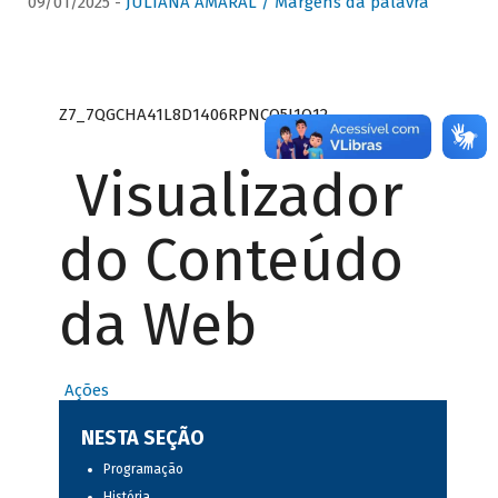
09/01/2025 -
JULIANA AMARAL / Margens da palavra
Z7_7QGCHA41L8D1406RPNCQ5J1O12
Visualizador
do Conteúdo
da Web
Ações
NESTA SEÇÃO
Programação
História