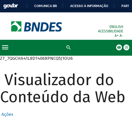
COMUNICA BR
ACESSO À INFORMAÇÃO
PARTI
ENGLISH
ACESSIBILIDADE
A+
A-
Busca
Z7_7QGCHA41L8D1406RPNCQ5J1OU6
Visualizador do
Conteúdo da Web
Ações