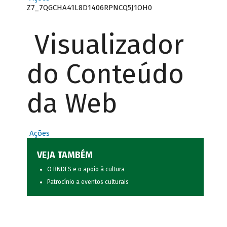
Z7_7QGCHA41L8D1406RPNCQ5J1OH0
Visualizador
do Conteúdo
da Web
Ações
VEJA TAMBÉM
O BNDES e o apoio à cultura
Patrocínio a eventos culturais