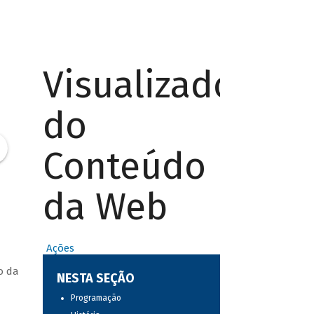
Visualizador
do
Conteúdo
da Web
Ações
o da
NESTA SEÇÃO
Programação