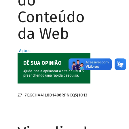
do
Conteúdo
da Web
Ações
DÊ SUA OPINIÃO
Ajude-nos a aprimorar o site do BNDES
preenchendo uma rápida
pesquisa
.
Z7_7QGCHA41L8D1406RPNCQ5J1O13