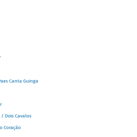
Y
Paes Canta Guinga
r
/ Dois Cavalos
o Coração