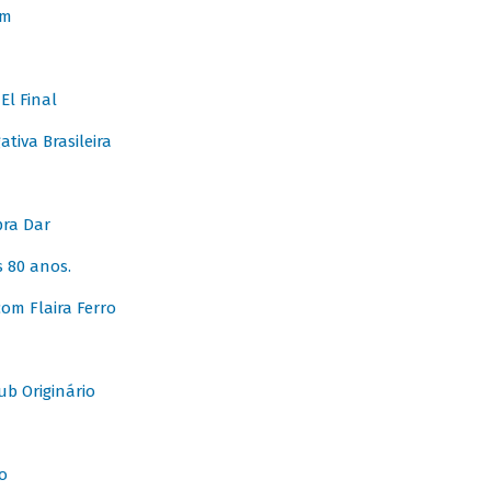
em
l Final
tiva Brasileira
pra Dar
 80 anos.
om Flaira Ferro
b Originário
o