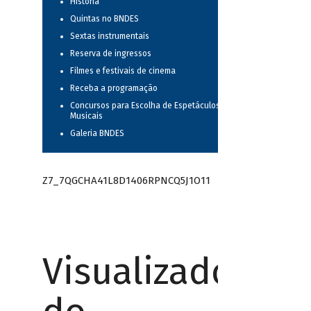
História
Quintas no BNDES
Sextas instrumentais
Reserva de ingressos
Filmes e festivais de cinema
Receba a programação
Concursos para Escolha de Espetáculos
Musicais
Galeria BNDES
Z7_7QGCHA41L8D1406RPNCQ5J1O11
Visualizador