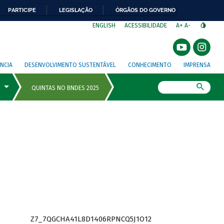
PARTICIPE
LEGISLAÇÃO
ÓRGÃOS DO GOVERNO
⁣
ENGLISH
ACESSIBILIDADE
A+
A-
NCIA
DESENVOLVIMENTO SUSTENTÁVEL
CONHECIMENTO
IMPRENSA
Busca
Z7_7QGCHA41L8D1406RPNCQ5J1O12