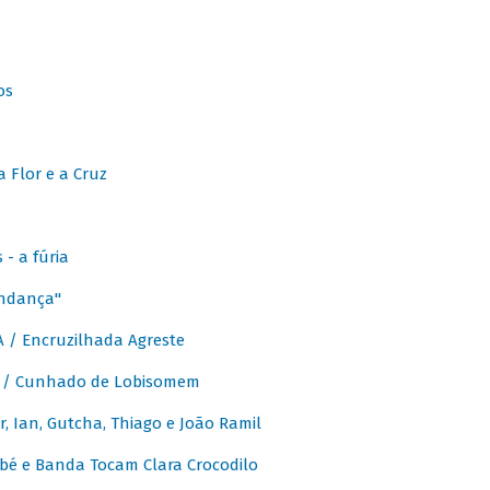
os
 Flor e a Cruz
- a fúria
Andança"
 / Encruzilhada Agreste
 / Cunhado de Lobisomem
or, Ian, Gutcha, Thiago e João Ramil
bé e Banda Tocam Clara Crocodilo