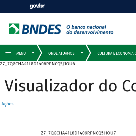
Z7_7QGCHA41L8D1406RPNCQ5J1OU6
Visualizador do 
Ações
Z7_7QGCHA41L8D1406RPNCQ5J1OU7