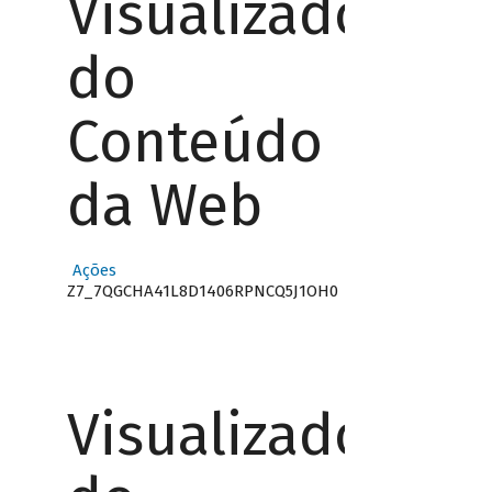
Visualizador
do
Conteúdo
da Web
Ações
Z7_7QGCHA41L8D1406RPNCQ5J1OH0
Visualizador