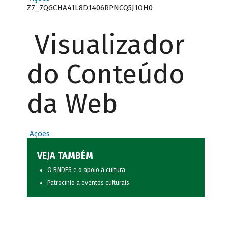
Z7_7QGCHA41L8D1406RPNCQ5J1OH0
Visualizador
do Conteúdo
da Web
Ações
VEJA TAMBÉM
O BNDES e o apoio à cultura
Patrocínio a eventos culturais