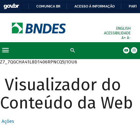
COMUNICA BR
ACESSO À INFORMAÇÃO
PARTI
ENGLISH
ACESSIBILIDADE
A+
A-
Busca
Z7_7QGCHA41L8D1406RPNCQ5J1OU6
Visualizador do
Conteúdo da Web
Ações