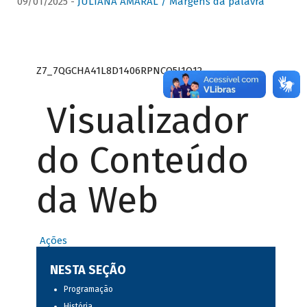
09/01/2025 -
JULIANA AMARAL / Margens da palavra
Z7_7QGCHA41L8D1406RPNCQ5J1O12
Visualizador
do Conteúdo
da Web
Ações
NESTA SEÇÃO
Programação
História