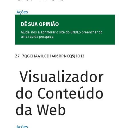
Ações
DÊ SUA OPINIÃO
Ajude-nos a aprimorar o site do BNDES preenchendo
uma rápida
pesquisa
.
Z7_7QGCHA41L8D1406RPNCQ5J1O13
Visualizador
do Conteúdo
da Web
Ações