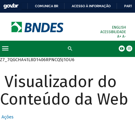
COMUNICA BR
ACESSO À INFORMAÇÃO
PARTI
ENGLISH
ACESSIBILIDADE
A+
A-
Busca
Z7_7QGCHA41L8D1406RPNCQ5J1OU6
Visualizador do
Conteúdo da Web
Ações