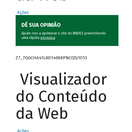
Ações
DÊ SUA OPINIÃO
Ajude-nos a aprimorar o site do BNDES preenchendo
uma rápida
pesquisa
.
Z7_7QGCHA41L8D1406RPNCQ5J1O13
Visualizador
do Conteúdo
da Web
Ações