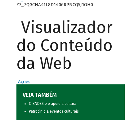
Z7_7QGCHA41L8D1406RPNCQ5J1OH0
Visualizador
do Conteúdo
da Web
Ações
VEJA TAMBÉM
O BNDES e o apoio à cultura
Patrocínio a eventos culturais