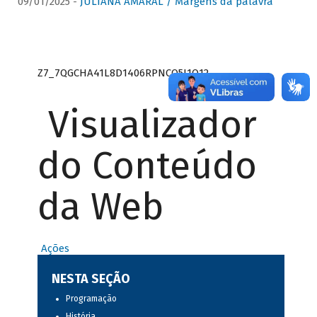
09/01/2025 -
JULIANA AMARAL / Margens da palavra
Z7_7QGCHA41L8D1406RPNCQ5J1O12
Visualizador
do Conteúdo
da Web
Ações
NESTA SEÇÃO
Programação
História