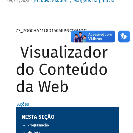
09/01/2025 -
JULIANA AMARAL / Margens da palavra
Z7_7QGCHA41L8D1406RPNCQ5J1O12
Visualizador
do Conteúdo
da Web
Ações
NESTA SEÇÃO
Programação
História