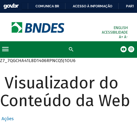
COMUNICA BR
ACESSO À INFORMAÇÃO
PARTI
ENGLISH
ACESSIBILIDADE
A+
A-
Busca
Z7_7QGCHA41L8D1406RPNCQ5J1OU6
Visualizador do
Conteúdo da Web
Ações