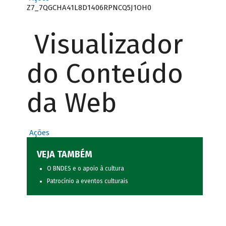
Z7_7QGCHA41L8D1406RPNCQ5J1OH0
Visualizador
do Conteúdo
da Web
Ações
VEJA TAMBÉM
O BNDES e o apoio à cultura
Patrocínio a eventos culturais