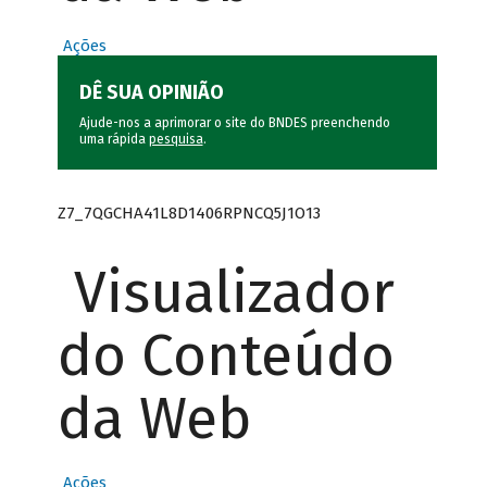
Ações
DÊ SUA OPINIÃO
Ajude-nos a aprimorar o site do BNDES preenchendo
uma rápida
pesquisa
.
Z7_7QGCHA41L8D1406RPNCQ5J1O13
Visualizador
do Conteúdo
da Web
Ações