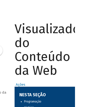
Visualizador
do
Conteúdo
da Web
Ações
o da
NESTA SEÇÃO
Programação