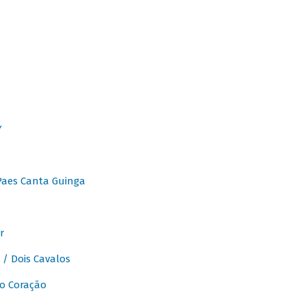
Y
Paes Canta Guinga
r
/ Dois Cavalos
o Coração