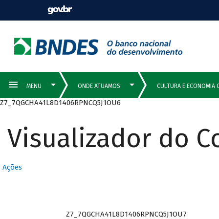
Z7_7QGCHA41L8D1406RPNCQ5J1OU6
Visualizador do 
Ações
Z7_7QGCHA41L8D1406RPNCQ5J1OU7