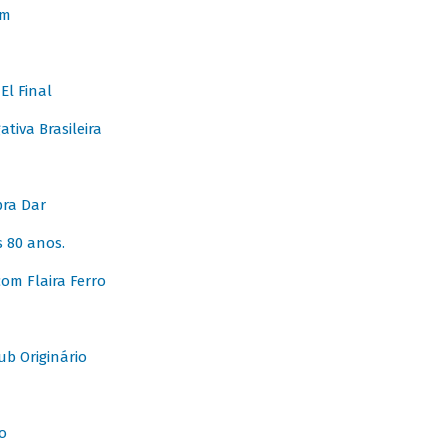
em
l Final
tiva Brasileira
pra Dar
 80 anos.
om Flaira Ferro
b Originário
o