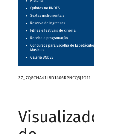
História
Quintas no BNDES
Sextas instrumentais
Reserva de ingressos
Filmes e festivais de cinema
Receba a programação
Concursos para Escolha de Espetáculos
Musicais
Galeria BNDES
Z7_7QGCHA41L8D1406RPNCQ5J1O11
Visualizador