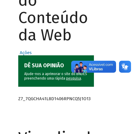
do
Conteúdo
da Web
Ações
DÊ SUA OPINIÃO
Ajude-nos a aprimorar o site do BNDES
preenchendo uma rápida
pesquisa
.
Z7_7QGCHA41L8D1406RPNCQ5J1O13