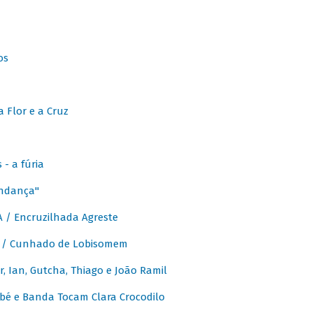
os
 Flor e a Cruz
- a fúria
Andança"
 / Encruzilhada Agreste
 / Cunhado de Lobisomem
or, Ian, Gutcha, Thiago e João Ramil
bé e Banda Tocam Clara Crocodilo