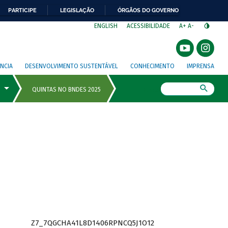
PARTICIPE
LEGISLAÇÃO
ÓRGÃOS DO GOVERNO
⁣
ENGLISH
ACESSIBILIDADE
A+
A-
NCIA
DESENVOLVIMENTO SUSTENTÁVEL
CONHECIMENTO
IMPRENSA
Busca
Z7_7QGCHA41L8D1406RPNCQ5J1O12