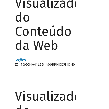
Visualizador
do
Conteúdo
da Web
Ações
Z7_7QGCHA41L8D1406RPNCQ5J1OH0
Visualizador