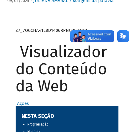
09/01/2025 -
JULIANA AMARAL / Margens da palavra
Z7_7QGCHA41L8D1406RPNCQ5J1O12
Visualizador
do Conteúdo
da Web
Ações
NESTA SEÇÃO
Programação
História