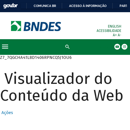
COMUNICA BR
ACESSO À INFORMAÇÃO
PARTI
ENGLISH
ACESSIBILIDADE
A+
A-
Busca
Z7_7QGCHA41L8D1406RPNCQ5J1OU6
Visualizador do
Conteúdo da Web
Ações