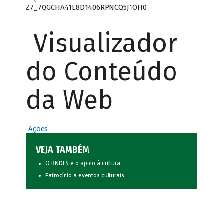
Z7_7QGCHA41L8D1406RPNCQ5J1OH0
Visualizador
do Conteúdo
da Web
Ações
VEJA TAMBÉM
O BNDES e o apoio à cultura
Patrocínio a eventos culturais