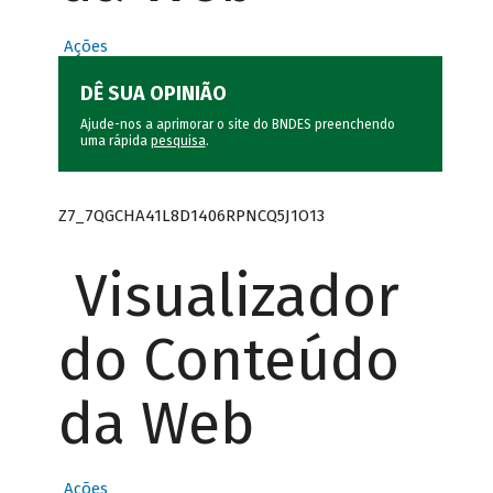
Ações
DÊ SUA OPINIÃO
Ajude-nos a aprimorar o site do BNDES preenchendo
uma rápida
pesquisa
.
Z7_7QGCHA41L8D1406RPNCQ5J1O13
Visualizador
do Conteúdo
da Web
Ações