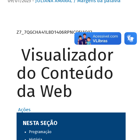
09/01/2025 -
JULIANA AMARAL / Margens da palavra
Z7_7QGCHA41L8D1406RPNCQ5J1O12
Visualizador
do Conteúdo
da Web
Ações
NESTA SEÇÃO
Programação
História