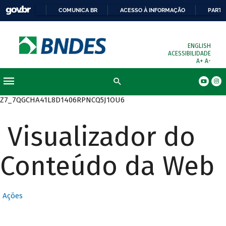
COMUNICA BR
ACESSO À INFORMAÇÃO
PARTI
ENGLISH
ACESSIBILIDADE
A+
A-
Busca
Z7_7QGCHA41L8D1406RPNCQ5J1OU6
Visualizador do
Conteúdo da Web
Ações