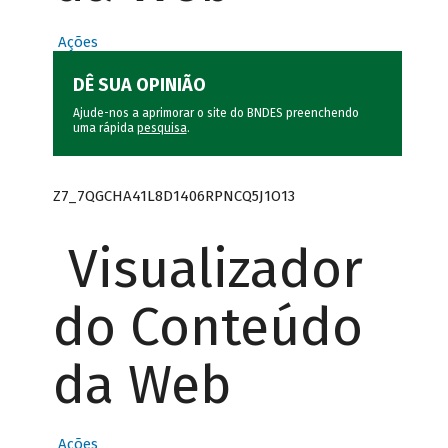
Ações
DÊ SUA OPINIÃO
Ajude-nos a aprimorar o site do BNDES preenchendo
uma rápida
pesquisa
.
Z7_7QGCHA41L8D1406RPNCQ5J1O13
Visualizador
do Conteúdo
da Web
Ações