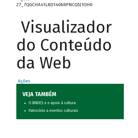
Z7_7QGCHA41L8D1406RPNCQ5J1OH0
Visualizador
do Conteúdo
da Web
Ações
VEJA TAMBÉM
O BNDES e o apoio à cultura
Patrocínio a eventos culturais