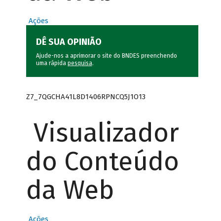
Ações
DÊ SUA OPINIÃO
Ajude-nos a aprimorar o site do BNDES preenchendo
uma rápida
pesquisa
.
Z7_7QGCHA41L8D1406RPNCQ5J1O13
Visualizador
do Conteúdo
da Web
Ações