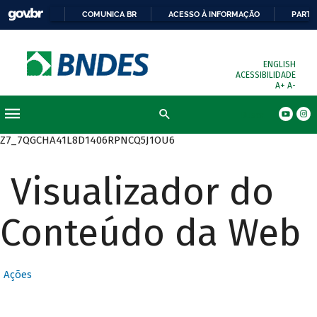
COMUNICA BR
ACESSO À INFORMAÇÃO
PARTI
ENGLISH
ACESSIBILIDADE
A+
A-
Busca
Z7_7QGCHA41L8D1406RPNCQ5J1OU6
Visualizador do
Conteúdo da Web
Ações