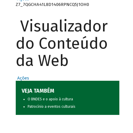
Z7_7QGCHA41L8D1406RPNCQ5J1OH0
Visualizador
do Conteúdo
da Web
Ações
VEJA TAMBÉM
O BNDES e o apoio à cultura
Patrocínio a eventos culturais