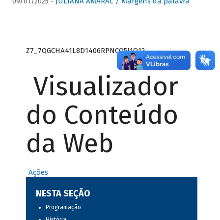
09/01/2025 -
JULIANA AMARAL / Margens da palavra
Z7_7QGCHA41L8D1406RPNCQ5J1O12
Visualizador
do Conteúdo
da Web
Ações
NESTA SEÇÃO
Programação
História