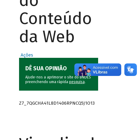
do
Conteúdo
da Web
Ações
DÊ SUA OPINIÃO
Ajude-nos a aprimorar o site do BNDES
preenchendo uma rápida
pesquisa
.
Z7_7QGCHA41L8D1406RPNCQ5J1O13