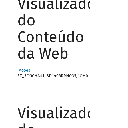
Visualizador
do
Conteúdo
da Web
Ações
Z7_7QGCHA41L8D1406RPNCQ5J1OH0
Visualizador