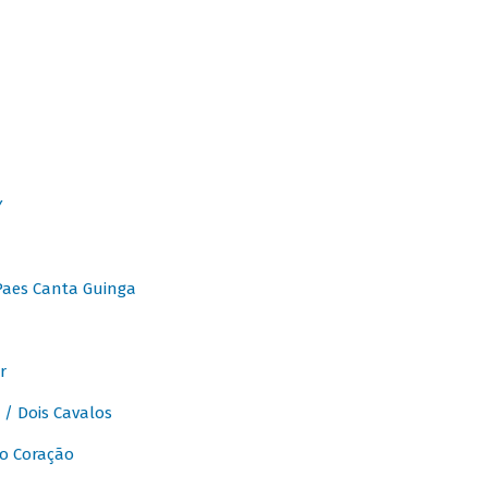
Y
Paes Canta Guinga
r
/ Dois Cavalos
o Coração