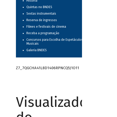
História
Quintas no BNDES
Sextas instrumentais
Reserva de ingressos
Filmes e festivais de cinema
Receba a programação
Concursos para Escolha de Espetáculos
Musicais
Galeria BNDES
Z7_7QGCHA41L8D1406RPNCQ5J1O11
Visualizador