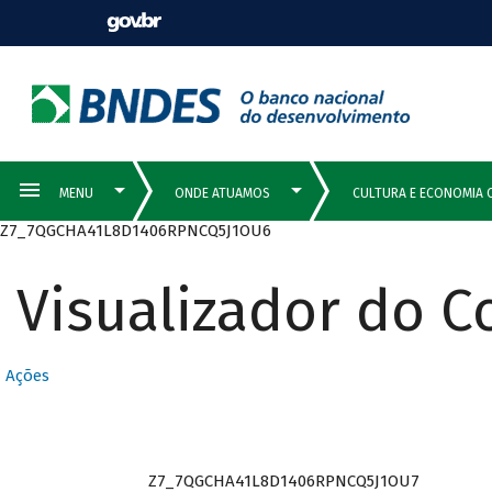
Z7_7QGCHA41L8D1406RPNCQ5J1OU6
Visualizador do 
Ações
Z7_7QGCHA41L8D1406RPNCQ5J1OU7