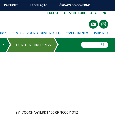
PARTICIPE
LEGISLAÇÃO
ÓRGÃOS DO GOVERNO
⁣
ENGLISH
ACESSIBILIDADE
A+
A-
NCIA
DESENVOLVIMENTO SUSTENTÁVEL
CONHECIMENTO
IMPRENSA
Busca
Z7_7QGCHA41L8D1406RPNCQ5J1O12