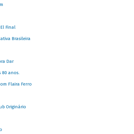
em
l Final
tiva Brasileira
pra Dar
 80 anos.
om Flaira Ferro
b Originário
o