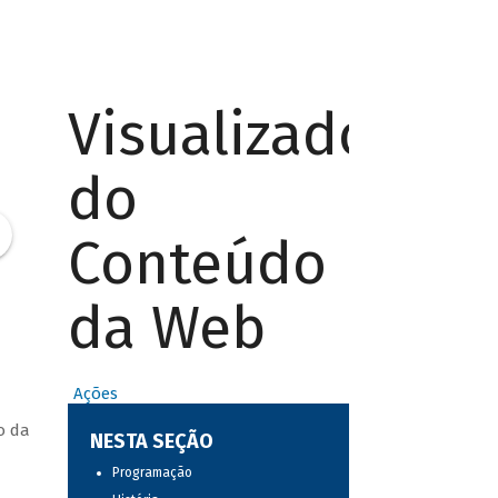
Visualizador
do
Conteúdo
da Web
Ações
o da
NESTA SEÇÃO
Programação