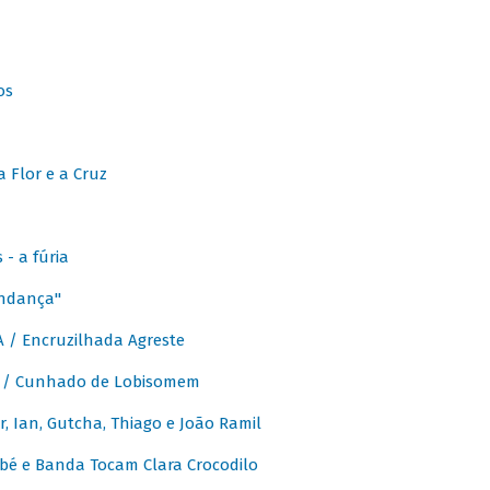
os
 Flor e a Cruz
- a fúria
Andança"
 / Encruzilhada Agreste
 / Cunhado de Lobisomem
or, Ian, Gutcha, Thiago e João Ramil
bé e Banda Tocam Clara Crocodilo