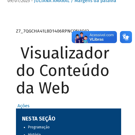
09/01/2025 -
JULIANA AMARAL / Margens da palavra
Z7_7QGCHA41L8D1406RPNCQ5J1O12
Visualizador
do Conteúdo
da Web
Ações
NESTA SEÇÃO
Programação
História