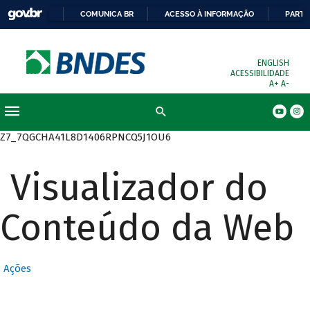
COMUNICA BR
ACESSO À INFORMAÇÃO
PARTI
ENGLISH
ACESSIBILIDADE
A+
A-
Busca
Z7_7QGCHA41L8D1406RPNCQ5J1OU6
Visualizador do
Conteúdo da Web
Ações