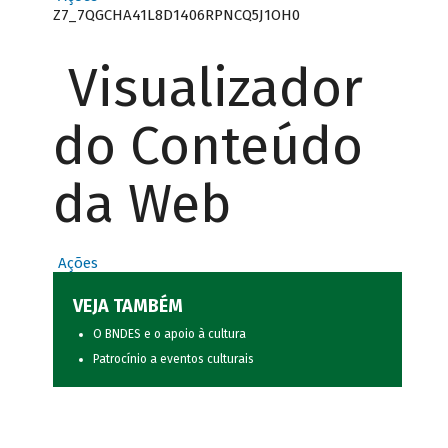
Z7_7QGCHA41L8D1406RPNCQ5J1OH0
Visualizador
do Conteúdo
da Web
Ações
VEJA TAMBÉM
O BNDES e o apoio à cultura
Patrocínio a eventos culturais