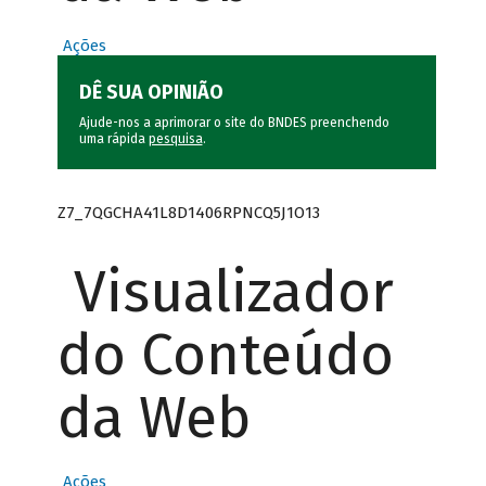
Ações
DÊ SUA OPINIÃO
Ajude-nos a aprimorar o site do BNDES preenchendo
uma rápida
pesquisa
.
Z7_7QGCHA41L8D1406RPNCQ5J1O13
Visualizador
do Conteúdo
da Web
Ações