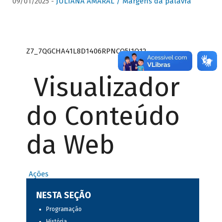
09/01/2025 -
JULIANA AMARAL / Margens da palavra
Z7_7QGCHA41L8D1406RPNCQ5J1O12
Visualizador
do Conteúdo
da Web
Ações
NESTA SEÇÃO
Programação
História