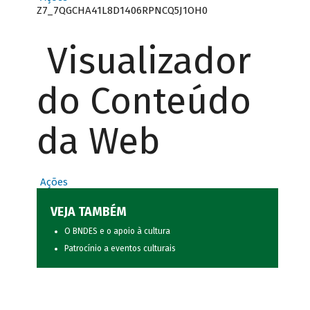
Z7_7QGCHA41L8D1406RPNCQ5J1OH0
Visualizador
do Conteúdo
da Web
Ações
VEJA TAMBÉM
O BNDES e o apoio à cultura
Patrocínio a eventos culturais