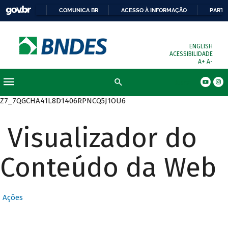
COMUNICA BR
ACESSO À INFORMAÇÃO
PARTI
ENGLISH
ACESSIBILIDADE
A+
A-
Busca
Z7_7QGCHA41L8D1406RPNCQ5J1OU6
Visualizador do
Conteúdo da Web
Ações