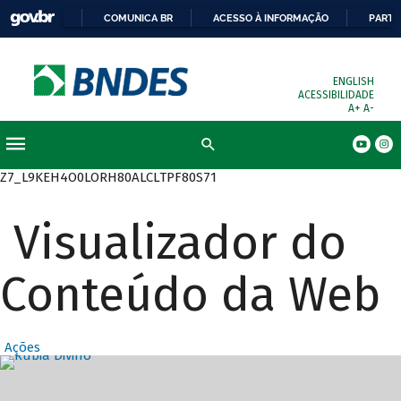
COMUNICA BR
ACESSO À INFORMAÇÃO
PARTI
ENGLISH
ACESSIBILIDADE
A+
A-
Busca
Z7_L9KEH4O0LORH80ALCLTPF80S71
Visualizador do
Conteúdo da Web
Ações
Destaques Prin