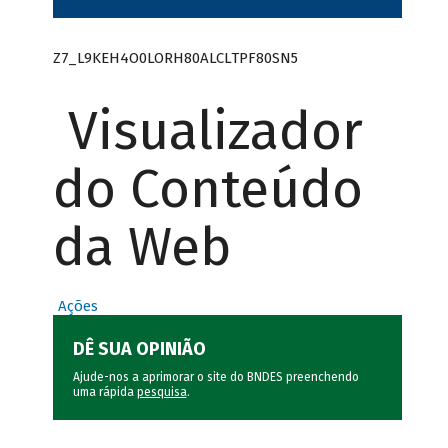
Z7_L9KEH4O0LORH80ALCLTPF80SN5
Visualizador
do Conteúdo
da Web
Ações
DÊ SUA OPINIÃO
Ajude-nos a aprimorar o site do BNDES preenchendo
uma rápida
pesquisa
.