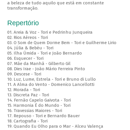
a beleza de tudo aquilo que está em constante
transformação.
Repertório
01. Areia & Voz - Tori e Pedrinhu Junqueira
02. ⁠Rios Aéreos - Tori
03. O Som de Quem Dorme Bem - Tori e Guilherme Lirio
04. Júlia & Bebéu - Tori
05. Ilha Úmida - Tori e João Bernardo
06. Esquecer - Tori
07. Mãe da Manhã - Gilberto Gil
08. Dies Irae - João Mário Ferreira Pinto
09. Descese - Tori
10. Luz, Lume, Estrela - Tori e Bruno di Lullo
11. A Alma do Vento - Domenico Lancellotti
12. Morada - Tori
13. Discreta Paz - Tori
14. Fernão Capelo Gaivota - Tori
15. Harmonia É do Mundo - Tori
16. Travessias Maiores - Tori
17. Repouso - Tori e Bernardo Bauer
⁠18. Cartografia - Tori
19. Quando Eu Olho para o Mar - Alceu Valença