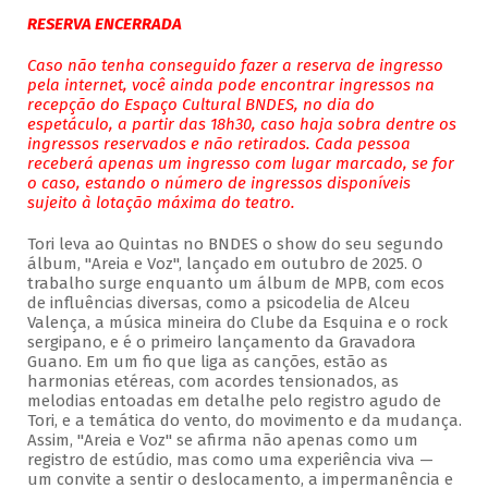
RESERVA ENCERRADA
Caso não tenha conseguido fazer a reserva de ingresso
pela internet, você ainda pode encontrar ingressos na
recepção do Espaço Cultural BNDES, no dia do
espetáculo, a partir das 18h30, caso haja sobra dentre os
ingressos reservados e não retirados. Cada pessoa
receberá apenas um ingresso com lugar marcado, se for
o caso, estando o número de ingressos disponíveis
sujeito à lotação máxima do teatro.
Tori leva ao Quintas no BNDES o show do seu segundo
álbum, "Areia e Voz", lançado em outubro de 2025. O
trabalho surge enquanto um álbum de MPB, com ecos
de influências diversas, como a psicodelia de Alceu
Valença, a música mineira do Clube da Esquina e o rock
sergipano, e é o primeiro lançamento da Gravadora
Guano. Em um fio que liga as canções, estão as
harmonias etéreas, com acordes tensionados, as
melodias entoadas em detalhe pelo registro agudo de
Tori, e a temática do vento, do movimento e da mudança.
Assim, "Areia e Voz" se afirma não apenas como um
registro de estúdio, mas como uma experiência viva —
um convite a sentir o deslocamento, a impermanência e