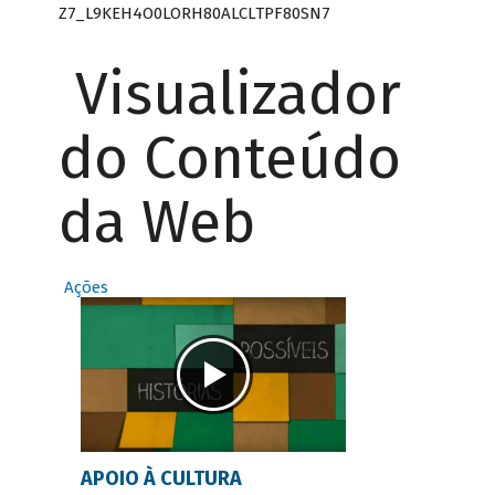
Z7_L9KEH4O0LORH80ALCLTPF80SN7
Visualizador
do Conteúdo
da Web
Ações
APOIO À CULTURA