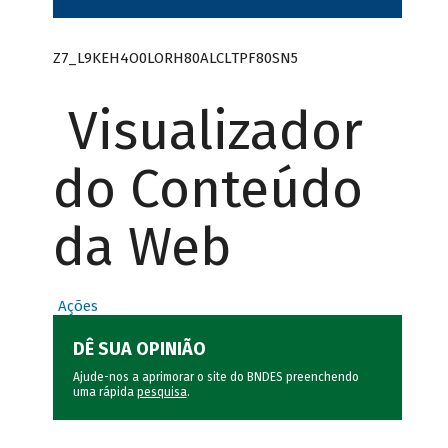
Z7_L9KEH4O0LORH80ALCLTPF80SN5
Visualizador
do Conteúdo
da Web
Ações
DÊ SUA OPINIÃO
Ajude-nos a aprimorar o site do BNDES preenchendo
uma rápida
pesquisa
.