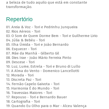
a beleza de tudo aquilo que está em constante
transformação.
Repertório
01. Areia & Voz - Tori e Pedrinhu Junqueira
02. ⁠Rios Aéreos - Tori
03. O Som de Quem Dorme Bem - Tori e Guilherme Lirio
04. Júlia & Bebéu - Tori
05. Ilha Úmida - Tori e João Bernardo
06. Esquecer - Tori
07. Mãe da Manhã - Gilberto Gil
08. Dies Irae - João Mário Ferreira Pinto
09. Descese - Tori
10. Luz, Lume, Estrela - Tori e Bruno di Lullo
11. A Alma do Vento - Domenico Lancellotti
12. Morada - Tori
13. Discreta Paz - Tori
14. Fernão Capelo Gaivota - Tori
15. Harmonia É do Mundo - Tori
16. Travessias Maiores - Tori
17. Repouso - Tori e Bernardo Bauer
⁠18. Cartografia - Tori
19. Quando Eu Olho para o Mar - Alceu Valença