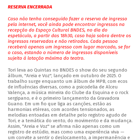
RESERVA ENCERRADA
Caso não tenha conseguido fazer a reserva de ingresso
pela internet, você ainda pode encontrar ingressos na
recepção do Espaço Cultural BNDES, no dia do
espetáculo, a partir das 18h30, caso haja sobra dentre os
ingressos reservados e não retirados. Cada pessoa
receberá apenas um ingresso com lugar marcado, se for
o caso, estando o número de ingressos disponíveis
sujeito à lotação máxima do teatro.
Tori leva ao Quintas no BNDES o show do seu segundo
álbum, "Areia e Voz", lançado em outubro de 2025. O
trabalho surge enquanto um álbum de MPB, com ecos
de influências diversas, como a psicodelia de Alceu
Valença, a música mineira do Clube da Esquina e o rock
sergipano, e é o primeiro lançamento da Gravadora
Guano. Em um fio que liga as canções, estão as
harmonias etéreas, com acordes tensionados, as
melodias entoadas em detalhe pelo registro agudo de
Tori, e a temática do vento, do movimento e da mudança.
Assim, "Areia e Voz" se afirma não apenas como um
registro de estúdio, mas como uma experiência viva —
um convite a sentir o deslocamento, a impermanência e