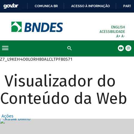
COMUNICA BR
ACESSO À INFORMAÇÃO
PARTI
ENGLISH
ACESSIBILIDADE
A+
A-
Busca
Z7_L9KEH4O0LORH80ALCLTPF80S71
Visualizador do
Conteúdo da Web
Ações
Destaques Prin