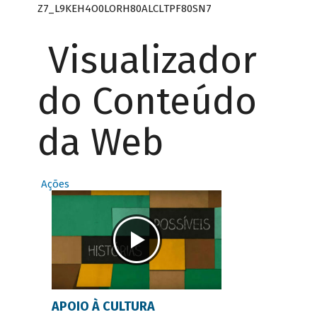
Z7_L9KEH4O0LORH80ALCLTPF80SN7
Visualizador
do Conteúdo
da Web
Ações
APOIO À CULTURA