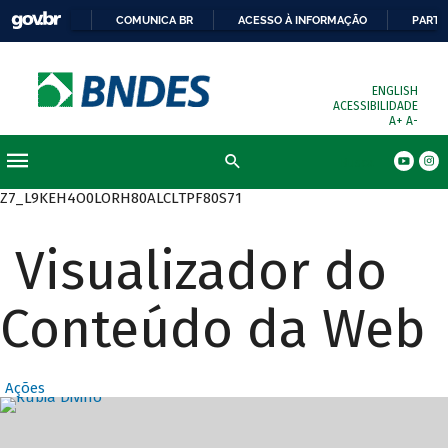
COMUNICA BR
ACESSO À INFORMAÇÃO
PARTI
ENGLISH
ACESSIBILIDADE
A+
A-
Busca
Z7_L9KEH4O0LORH80ALCLTPF80S71
Visualizador do
Conteúdo da Web
Ações
Destaques Prin