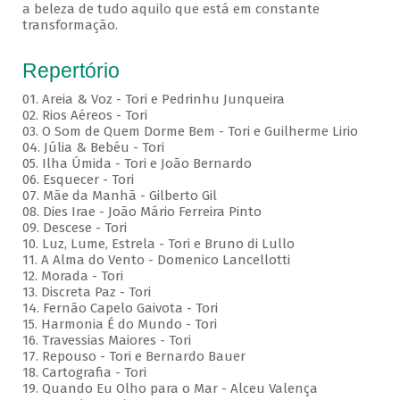
a beleza de tudo aquilo que está em constante
transformação.
Repertório
01. Areia & Voz - Tori e Pedrinhu Junqueira
02. ⁠Rios Aéreos - Tori
03. O Som de Quem Dorme Bem - Tori e Guilherme Lirio
04. Júlia & Bebéu - Tori
05. Ilha Úmida - Tori e João Bernardo
06. Esquecer - Tori
07. Mãe da Manhã - Gilberto Gil
08. Dies Irae - João Mário Ferreira Pinto
09. Descese - Tori
10. Luz, Lume, Estrela - Tori e Bruno di Lullo
11. A Alma do Vento - Domenico Lancellotti
12. Morada - Tori
13. Discreta Paz - Tori
14. Fernão Capelo Gaivota - Tori
15. Harmonia É do Mundo - Tori
16. Travessias Maiores - Tori
17. Repouso - Tori e Bernardo Bauer
⁠18. Cartografia - Tori
19. Quando Eu Olho para o Mar - Alceu Valença