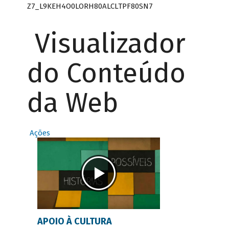
Z7_L9KEH4O0LORH80ALCLTPF80SN7
Visualizador
do Conteúdo
da Web
Ações
APOIO À CULTURA