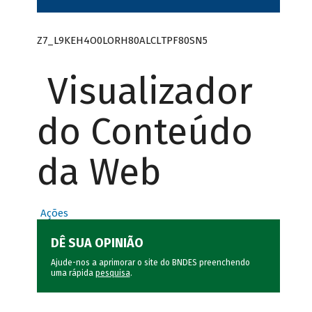
Z7_L9KEH4O0LORH80ALCLTPF80SN5
Visualizador
do Conteúdo
da Web
Ações
DÊ SUA OPINIÃO
Ajude-nos a aprimorar o site do BNDES preenchendo
uma rápida
pesquisa
.