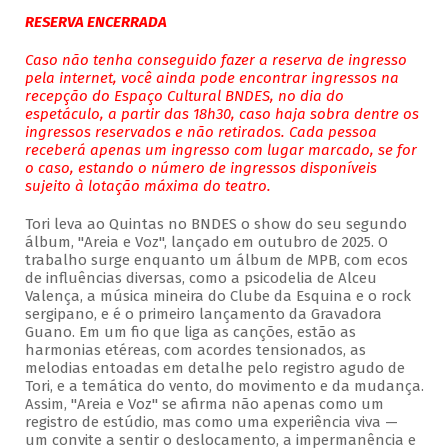
RESERVA ENCERRADA
Caso não tenha conseguido fazer a reserva de ingresso
pela internet, você ainda pode encontrar ingressos na
recepção do Espaço Cultural BNDES, no dia do
espetáculo, a partir das 18h30, caso haja sobra dentre os
ingressos reservados e não retirados. Cada pessoa
receberá apenas um ingresso com lugar marcado, se for
o caso, estando o número de ingressos disponíveis
sujeito à lotação máxima do teatro.
Tori leva ao Quintas no BNDES o show do seu segundo
álbum, "Areia e Voz", lançado em outubro de 2025. O
trabalho surge enquanto um álbum de MPB, com ecos
de influências diversas, como a psicodelia de Alceu
Valença, a música mineira do Clube da Esquina e o rock
sergipano, e é o primeiro lançamento da Gravadora
Guano. Em um fio que liga as canções, estão as
harmonias etéreas, com acordes tensionados, as
melodias entoadas em detalhe pelo registro agudo de
Tori, e a temática do vento, do movimento e da mudança.
Assim, "Areia e Voz" se afirma não apenas como um
registro de estúdio, mas como uma experiência viva —
um convite a sentir o deslocamento, a impermanência e