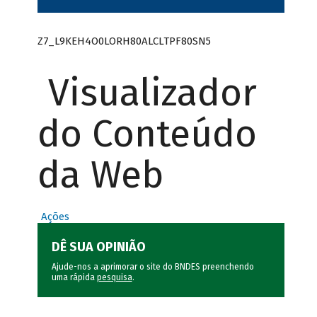
Z7_L9KEH4O0LORH80ALCLTPF80SN5
Visualizador
do Conteúdo
da Web
Ações
DÊ SUA OPINIÃO
Ajude-nos a aprimorar o site do BNDES preenchendo
uma rápida
pesquisa
.