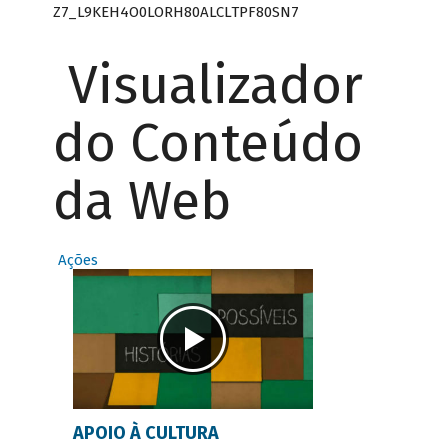
Z7_L9KEH4O0LORH80ALCLTPF80SN7
Visualizador
do Conteúdo
da Web
Ações
APOIO À CULTURA