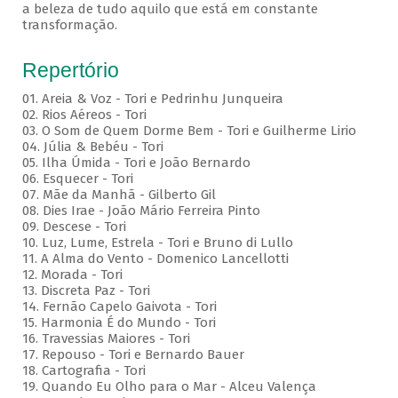
a beleza de tudo aquilo que está em constante
transformação.
Repertório
01. Areia & Voz - Tori e Pedrinhu Junqueira
02. ⁠Rios Aéreos - Tori
03. O Som de Quem Dorme Bem - Tori e Guilherme Lirio
04. Júlia & Bebéu - Tori
05. Ilha Úmida - Tori e João Bernardo
06. Esquecer - Tori
07. Mãe da Manhã - Gilberto Gil
08. Dies Irae - João Mário Ferreira Pinto
09. Descese - Tori
10. Luz, Lume, Estrela - Tori e Bruno di Lullo
11. A Alma do Vento - Domenico Lancellotti
12. Morada - Tori
13. Discreta Paz - Tori
14. Fernão Capelo Gaivota - Tori
15. Harmonia É do Mundo - Tori
16. Travessias Maiores - Tori
17. Repouso - Tori e Bernardo Bauer
⁠18. Cartografia - Tori
19. Quando Eu Olho para o Mar - Alceu Valença