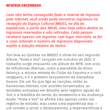
RESERVA ENCERRADA
Caso não tenha conseguido fazer a reserva de ingresso
pela internet, você ainda pode encontrar ingressos na
recepção do Espaço Cultural BNDES, no dia do
espetáculo, a partir das 18h30, caso haja sobra dentre os
ingressos reservados e não retirados. Cada pessoa
receberá apenas um ingresso com lugar marcado, se for
o caso, estando o número de ingressos disponíveis
sujeito à lotação máxima do teatro.
Tori leva ao Quintas no BNDES o show do seu segundo
álbum, "Areia e Voz", lançado em outubro de 2025. O
trabalho surge enquanto um álbum de MPB, com ecos
de influências diversas, como a psicodelia de Alceu
Valença, a música mineira do Clube da Esquina e o rock
sergipano, e é o primeiro lançamento da Gravadora
Guano. Em um fio que liga as canções, estão as
harmonias etéreas, com acordes tensionados, as
melodias entoadas em detalhe pelo registro agudo de
Tori, e a temática do vento, do movimento e da mudança.
Assim, "Areia e Voz" se afirma não apenas como um
registro de estúdio, mas como uma experiência viva —
um convite a sentir o deslocamento, a impermanência e