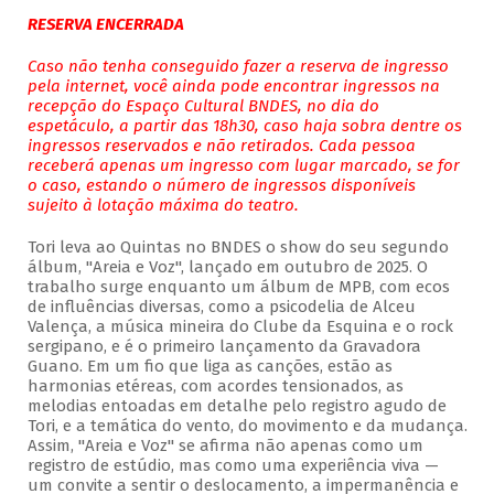
RESERVA ENCERRADA
Caso não tenha conseguido fazer a reserva de ingresso
pela internet, você ainda pode encontrar ingressos na
recepção do Espaço Cultural BNDES, no dia do
espetáculo, a partir das 18h30, caso haja sobra dentre os
ingressos reservados e não retirados. Cada pessoa
receberá apenas um ingresso com lugar marcado, se for
o caso, estando o número de ingressos disponíveis
sujeito à lotação máxima do teatro.
Tori leva ao Quintas no BNDES o show do seu segundo
álbum, "Areia e Voz", lançado em outubro de 2025. O
trabalho surge enquanto um álbum de MPB, com ecos
de influências diversas, como a psicodelia de Alceu
Valença, a música mineira do Clube da Esquina e o rock
sergipano, e é o primeiro lançamento da Gravadora
Guano. Em um fio que liga as canções, estão as
harmonias etéreas, com acordes tensionados, as
melodias entoadas em detalhe pelo registro agudo de
Tori, e a temática do vento, do movimento e da mudança.
Assim, "Areia e Voz" se afirma não apenas como um
registro de estúdio, mas como uma experiência viva —
um convite a sentir o deslocamento, a impermanência e