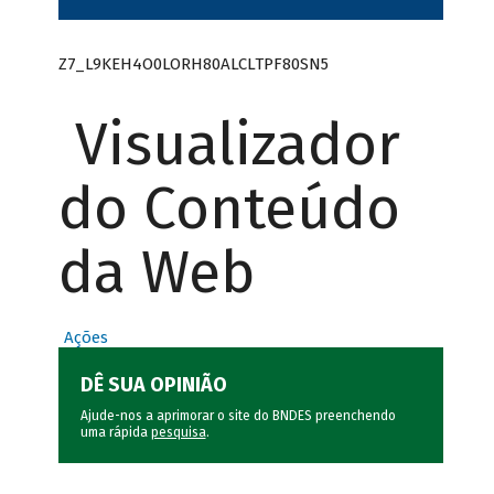
Z7_L9KEH4O0LORH80ALCLTPF80SN5
Visualizador
do Conteúdo
da Web
Ações
DÊ SUA OPINIÃO
Ajude-nos a aprimorar o site do BNDES preenchendo
uma rápida
pesquisa
.