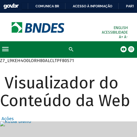
COMUNICA BR
ACESSO À INFORMAÇÃO
PARTI
ENGLISH
ACESSIBILIDADE
A+
A-
Busca
Z7_L9KEH4O0LORH80ALCLTPF80S71
Visualizador do
Conteúdo da Web
Ações
Destaques Prin