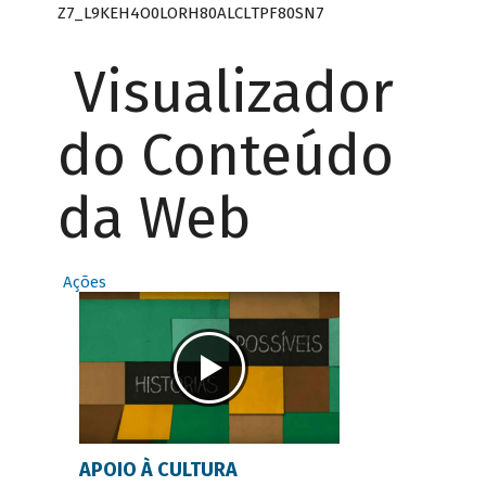
Z7_L9KEH4O0LORH80ALCLTPF80SN7
Visualizador
do Conteúdo
da Web
Ações
APOIO À CULTURA