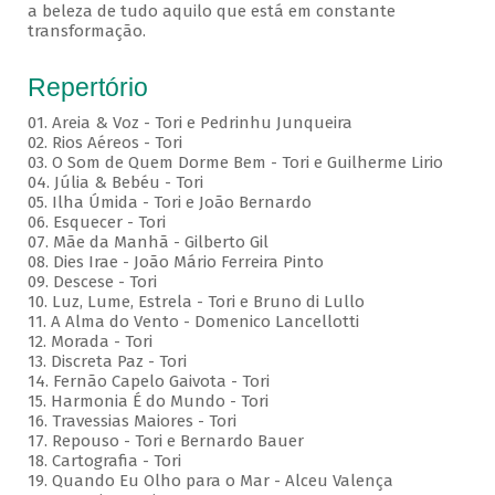
a beleza de tudo aquilo que está em constante
transformação.
Repertório
01. Areia & Voz - Tori e Pedrinhu Junqueira
02. ⁠Rios Aéreos - Tori
03. O Som de Quem Dorme Bem - Tori e Guilherme Lirio
04. Júlia & Bebéu - Tori
05. Ilha Úmida - Tori e João Bernardo
06. Esquecer - Tori
07. Mãe da Manhã - Gilberto Gil
08. Dies Irae - João Mário Ferreira Pinto
09. Descese - Tori
10. Luz, Lume, Estrela - Tori e Bruno di Lullo
11. A Alma do Vento - Domenico Lancellotti
12. Morada - Tori
13. Discreta Paz - Tori
14. Fernão Capelo Gaivota - Tori
15. Harmonia É do Mundo - Tori
16. Travessias Maiores - Tori
17. Repouso - Tori e Bernardo Bauer
⁠18. Cartografia - Tori
19. Quando Eu Olho para o Mar - Alceu Valença