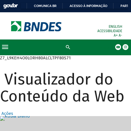
COMUNICA BR
ACESSO À INFORMAÇÃO
PARTI
ENGLISH
ACESSIBILIDADE
A+
A-
Busca
Z7_L9KEH4O0LORH80ALCLTPF80S71
Visualizador do
Conteúdo da Web
Ações
Destaques Prin