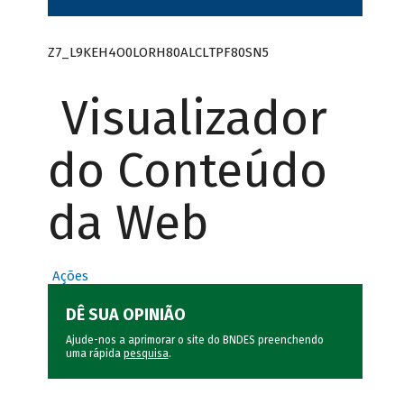
Z7_L9KEH4O0LORH80ALCLTPF80SN5
Visualizador
do Conteúdo
da Web
Ações
DÊ SUA OPINIÃO
Ajude-nos a aprimorar o site do BNDES preenchendo
uma rápida
pesquisa
.