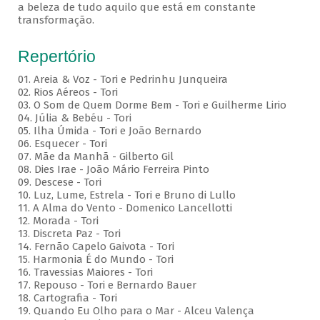
a beleza de tudo aquilo que está em constante
transformação.
Repertório
01. Areia & Voz - Tori e Pedrinhu Junqueira
02. ⁠Rios Aéreos - Tori
03. O Som de Quem Dorme Bem - Tori e Guilherme Lirio
04. Júlia & Bebéu - Tori
05. Ilha Úmida - Tori e João Bernardo
06. Esquecer - Tori
07. Mãe da Manhã - Gilberto Gil
08. Dies Irae - João Mário Ferreira Pinto
09. Descese - Tori
10. Luz, Lume, Estrela - Tori e Bruno di Lullo
11. A Alma do Vento - Domenico Lancellotti
12. Morada - Tori
13. Discreta Paz - Tori
14. Fernão Capelo Gaivota - Tori
15. Harmonia É do Mundo - Tori
16. Travessias Maiores - Tori
17. Repouso - Tori e Bernardo Bauer
⁠18. Cartografia - Tori
19. Quando Eu Olho para o Mar - Alceu Valença