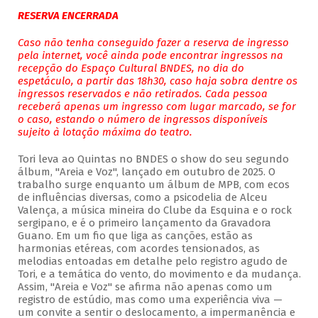
RESERVA ENCERRADA
Caso não tenha conseguido fazer a reserva de ingresso
pela internet, você ainda pode encontrar ingressos na
recepção do Espaço Cultural BNDES, no dia do
espetáculo, a partir das 18h30, caso haja sobra dentre os
ingressos reservados e não retirados. Cada pessoa
receberá apenas um ingresso com lugar marcado, se for
o caso, estando o número de ingressos disponíveis
sujeito à lotação máxima do teatro.
Tori leva ao Quintas no BNDES o show do seu segundo
álbum, "Areia e Voz", lançado em outubro de 2025. O
trabalho surge enquanto um álbum de MPB, com ecos
de influências diversas, como a psicodelia de Alceu
Valença, a música mineira do Clube da Esquina e o rock
sergipano, e é o primeiro lançamento da Gravadora
Guano. Em um fio que liga as canções, estão as
harmonias etéreas, com acordes tensionados, as
melodias entoadas em detalhe pelo registro agudo de
Tori, e a temática do vento, do movimento e da mudança.
Assim, "Areia e Voz" se afirma não apenas como um
registro de estúdio, mas como uma experiência viva —
um convite a sentir o deslocamento, a impermanência e