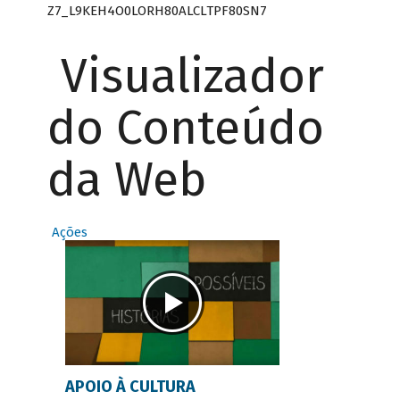
Z7_L9KEH4O0LORH80ALCLTPF80SN7
Visualizador
do Conteúdo
da Web
Ações
APOIO À CULTURA