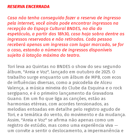
RESERVA ENCERRADA
Caso não tenha conseguido fazer a reserva de ingresso
pela internet, você ainda pode encontrar ingressos na
recepção do Espaço Cultural BNDES, no dia do
espetáculo, a partir das 18h30, caso haja sobra dentre os
ingressos reservados e não retirados. Cada pessoa
receberá apenas um ingresso com lugar marcado, se for
o caso, estando o número de ingressos disponíveis
sujeito à lotação máxima do teatro.
Tori leva ao Quintas no BNDES o show do seu segundo
álbum, "Areia e Voz", lançado em outubro de 2025. O
trabalho surge enquanto um álbum de MPB, com ecos
de influências diversas, como a psicodelia de Alceu
Valença, a música mineira do Clube da Esquina e o rock
sergipano, e é o primeiro lançamento da Gravadora
Guano. Em um fio que liga as canções, estão as
harmonias etéreas, com acordes tensionados, as
melodias entoadas em detalhe pelo registro agudo de
Tori, e a temática do vento, do movimento e da mudança.
Assim, "Areia e Voz" se afirma não apenas como um
registro de estúdio, mas como uma experiência viva —
um convite a sentir o deslocamento, a impermanência e