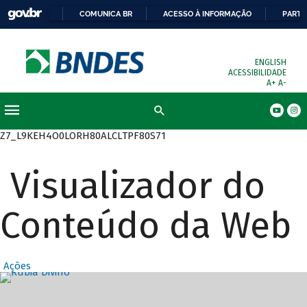
COMUNICA BR
ACESSO À INFORMAÇÃO
PARTI
ENGLISH
ACESSIBILIDADE
A+
A-
Busca
Z7_L9KEH4O0LORH80ALCLTPF80S71
Visualizador do
Conteúdo da Web
Ações
Destaques Prin