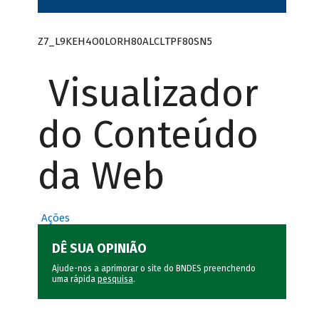
Z7_L9KEH4O0LORH80ALCLTPF80SN5
Visualizador
do Conteúdo
da Web
Ações
DÊ SUA OPINIÃO
Ajude-nos a aprimorar o site do BNDES preenchendo
uma rápida
pesquisa
.