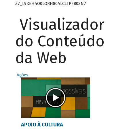
Z7_L9KEH4O0LORH80ALCLTPF80SN7
Visualizador
do Conteúdo
da Web
Ações
APOIO À CULTURA