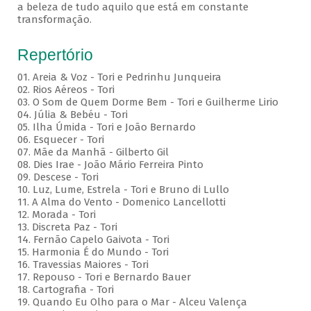
a beleza de tudo aquilo que está em constante
transformação.
Repertório
01. Areia & Voz - Tori e Pedrinhu Junqueira
02. ⁠Rios Aéreos - Tori
03. O Som de Quem Dorme Bem - Tori e Guilherme Lirio
04. Júlia & Bebéu - Tori
05. Ilha Úmida - Tori e João Bernardo
06. Esquecer - Tori
07. Mãe da Manhã - Gilberto Gil
08. Dies Irae - João Mário Ferreira Pinto
09. Descese - Tori
10. Luz, Lume, Estrela - Tori e Bruno di Lullo
11. A Alma do Vento - Domenico Lancellotti
12. Morada - Tori
13. Discreta Paz - Tori
14. Fernão Capelo Gaivota - Tori
15. Harmonia É do Mundo - Tori
16. Travessias Maiores - Tori
17. Repouso - Tori e Bernardo Bauer
⁠18. Cartografia - Tori
19. Quando Eu Olho para o Mar - Alceu Valença