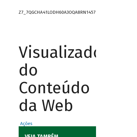
Z7_7QGCHA41LODH60A3OQA8RN1457
Visualizador
do
Conteúdo
da Web
Ações
VEJA TAMBÉM