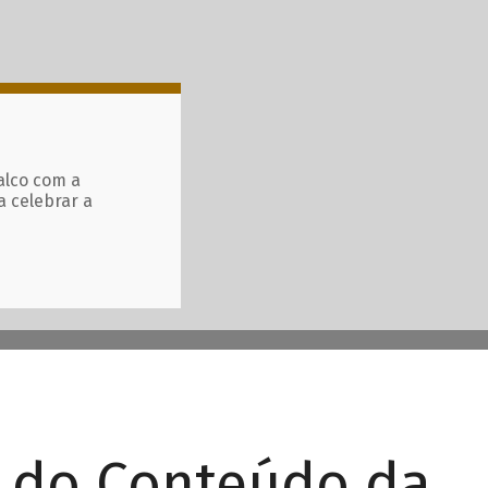
alco com a
a celebrar a
r do Conteúdo da