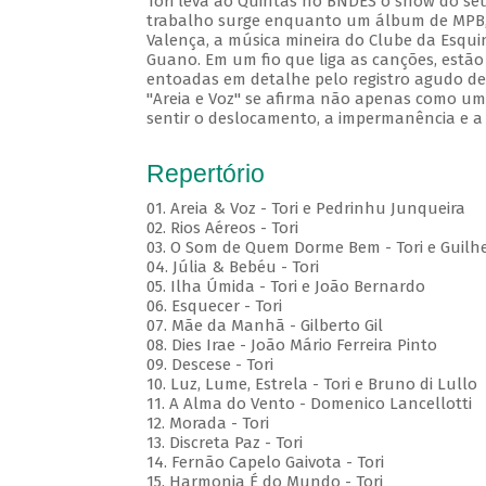
Tori leva ao Quintas no BNDES o show do seu
trabalho surge enquanto um álbum de MPB, c
Valença, a música mineira do Clube da Esqui
Guano. Em um fio que liga as canções, estão
entoadas em detalhe pelo registro agudo de 
"Areia e Voz" se afirma não apenas como um 
sentir o deslocamento, a impermanência e a
Repertório
01. Areia & Voz - Tori e Pedrinhu Junqueira
02. ⁠Rios Aéreos - Tori
03. O Som de Quem Dorme Bem - Tori e Guilhe
04. Júlia & Bebéu - Tori
05. Ilha Úmida - Tori e João Bernardo
06. Esquecer - Tori
07. Mãe da Manhã - Gilberto Gil
08. Dies Irae - João Mário Ferreira Pinto
09. Descese - Tori
10. Luz, Lume, Estrela - Tori e Bruno di Lullo
11. A Alma do Vento - Domenico Lancellotti
12. Morada - Tori
13. Discreta Paz - Tori
14. Fernão Capelo Gaivota - Tori
15. Harmonia É do Mundo - Tori