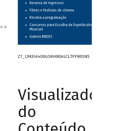
Reserva de ingressos
Filmes e festivais de cinema
Receba a programação
,
Concursos para Escolha de Espetáculos
te a
Musicais
Galeria BNDES
Z7_L9KEH4O0LORH80ALCLTPF80SN5
Visualizador
do
Conteúdo