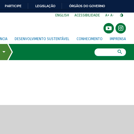
PARTICIPE
LEGISLAÇÃO
ÓRGÃOS DO GOVERNO
⁣
ENGLISH
ACESSIBILIDADE
A+
A-
NCIA
DESENVOLVIMENTO SUSTENTÁVEL
CONHECIMENTO
IMPRENSA
Busca
gem de tela