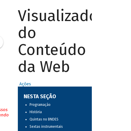
Visualizador
do
Conteúdo
da Web
Ações
NESTA SEÇÃO
Programação
ssos
História
tando
Quintas no BNDES
Sextas instrumentais