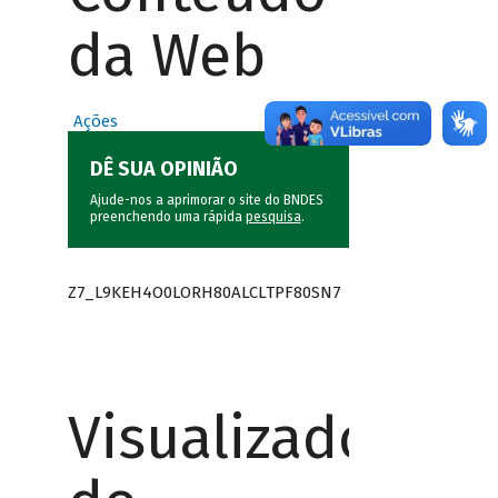
da Web
Ações
DÊ SUA OPINIÃO
Ajude-nos a aprimorar o site do BNDES
preenchendo uma rápida
pesquisa
.
Z7_L9KEH4O0LORH80ALCLTPF80SN7
Visualizador