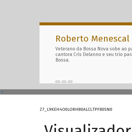
Roberto Menescal
Veterano da Bossa Nova sobe ao p
cantora Cris Delanno e seu trio par
Bossa.
Z7_L9KEH4O0LORH80ALCLTPF80SN0
Visualizado