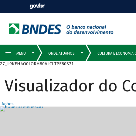
Z7_L9KEH4O0LORH80ALCLTPF80S71
Visualizador do 
Ações
Destaques Prin