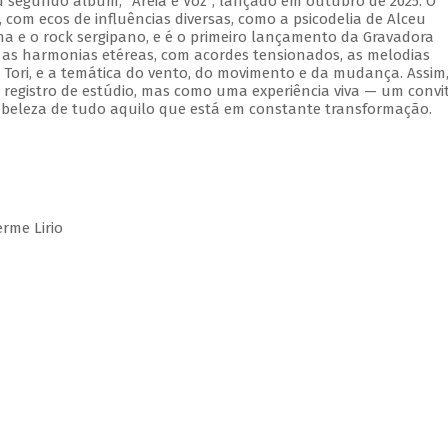
 segundo álbum, "Areia e Voz", lançado em outubro de 2025. O
om ecos de influências diversas, como a psicodelia de Alceu
na e o rock sergipano, e é o primeiro lançamento da Gravadora
 as harmonias etéreas, com acordes tensionados, as melodias
Tori, e a temática do vento, do movimento e da mudança. Assim
registro de estúdio, mas como uma experiência viva — um convi
 beleza de tudo aquilo que está em constante transformação.
rme Lirio