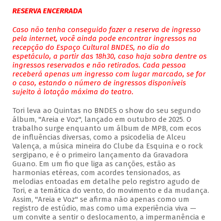
RESERVA ENCERRADA
Caso não tenha conseguido fazer a reserva de ingresso
pela internet, você ainda pode encontrar ingressos na
recepção do Espaço Cultural BNDES, no dia do
espetáculo, a partir das 18h30, caso haja sobra dentre os
ingressos reservados e não retirados. Cada pessoa
receberá apenas um ingresso com lugar marcado, se for
o caso, estando o número de ingressos disponíveis
sujeito à lotação máxima do teatro.
Tori leva ao Quintas no BNDES o show do seu segundo
álbum, "Areia e Voz", lançado em outubro de 2025. O
trabalho surge enquanto um álbum de MPB, com ecos
de influências diversas, como a psicodelia de Alceu
Valença, a música mineira do Clube da Esquina e o rock
sergipano, e é o primeiro lançamento da Gravadora
Guano. Em um fio que liga as canções, estão as
harmonias etéreas, com acordes tensionados, as
melodias entoadas em detalhe pelo registro agudo de
Tori, e a temática do vento, do movimento e da mudança.
Assim, "Areia e Voz" se afirma não apenas como um
registro de estúdio, mas como uma experiência viva —
um convite a sentir o deslocamento, a impermanência e