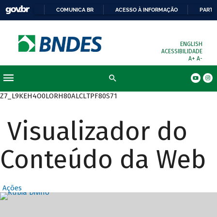
COMUNICA BR
ACESSO À INFORMAÇÃO
PARTI
ENGLISH
ACESSIBILIDADE
A+
A-
Busca
Z7_L9KEH4O0LORH80ALCLTPF80S71
Visualizador do
Conteúdo da Web
Ações
Destaques Prin