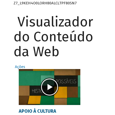
Z7_L9KEH4O0LORH80ALCLTPF80SN7
Visualizador
do Conteúdo
da Web
Ações
APOIO À CULTURA