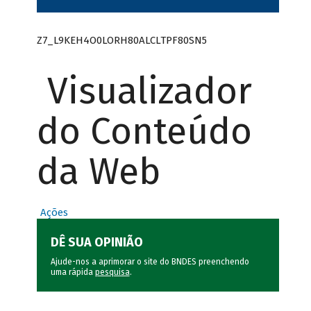
Z7_L9KEH4O0LORH80ALCLTPF80SN5
Visualizador
do Conteúdo
da Web
Ações
DÊ SUA OPINIÃO
Ajude-nos a aprimorar o site do BNDES preenchendo
uma rápida
pesquisa
.