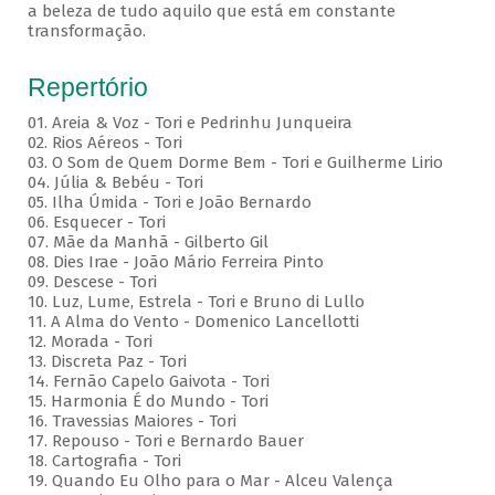
a beleza de tudo aquilo que está em constante
transformação.
Repertório
01. Areia & Voz - Tori e Pedrinhu Junqueira
02. ⁠Rios Aéreos - Tori
03. O Som de Quem Dorme Bem - Tori e Guilherme Lirio
04. Júlia & Bebéu - Tori
05. Ilha Úmida - Tori e João Bernardo
06. Esquecer - Tori
07. Mãe da Manhã - Gilberto Gil
08. Dies Irae - João Mário Ferreira Pinto
09. Descese - Tori
10. Luz, Lume, Estrela - Tori e Bruno di Lullo
11. A Alma do Vento - Domenico Lancellotti
12. Morada - Tori
13. Discreta Paz - Tori
14. Fernão Capelo Gaivota - Tori
15. Harmonia É do Mundo - Tori
16. Travessias Maiores - Tori
17. Repouso - Tori e Bernardo Bauer
⁠18. Cartografia - Tori
19. Quando Eu Olho para o Mar - Alceu Valença