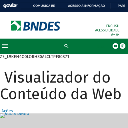
COMUNICA BR
ACESSO À INFORMAÇÃO
PARTI
ENGLISH
ACESSIBILIDADE
A+
A-
Busca
Z7_L9KEH4O0LORH80ALCLTPF80S71
Visualizador do
Conteúdo da Web
Ações
Destaques Prin