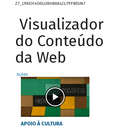
Z7_L9KEH4O0LORH80ALCLTPF80SN7
Visualizador
do Conteúdo
da Web
Ações
APOIO À CULTURA