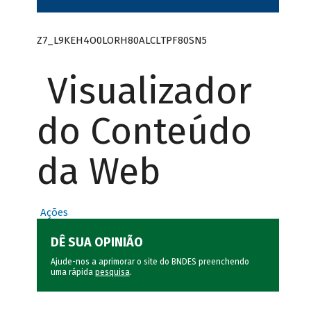
Z7_L9KEH4O0LORH80ALCLTPF80SN5
Visualizador
do Conteúdo
da Web
Ações
DÊ SUA OPINIÃO
Ajude-nos a aprimorar o site do BNDES preenchendo
uma rápida
pesquisa
.