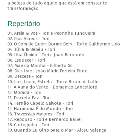
a beleza de tudo aquilo que está em constante
transformação.
Repertório
01. Areia & Voz - Tori e Pedrinhu Junqueira
02. ⁠Rios Aéreos - Tori
03. O Som de Quem Dorme Bem - Tori e Guilherme Lirio
04. Júlia & Bebéu - Tori
05. Ilha Úmida - Tori e João Bernardo
06. Esquecer - Tori
07. Mãe da Manhã - Gilberto Gil
08. Dies Irae - João Mário Ferreira Pinto
09. Descese - Tori
10. Luz, Lume, Estrela - Tori e Bruno di Lullo
11. A Alma do Vento - Domenico Lancellotti
12. Morada - Tori
13. Discreta Paz - Tori
14. Fernão Capelo Gaivota - Tori
15. Harmonia É do Mundo - Tori
16. Travessias Maiores - Tori
17. Repouso - Tori e Bernardo Bauer
⁠18. Cartografia - Tori
19. Quando Eu Olho para o Mar - Alceu Valença