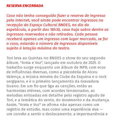
RESERVA ENCERRADA
Caso não tenha conseguido fazer a reserva de ingresso
pela internet, você ainda pode encontrar ingressos na
recepção do Espaço Cultural BNDES, no dia do
espetáculo, a partir das 18h30, caso haja sobra dentre os
ingressos reservados e não retirados. Cada pessoa
receberá apenas um ingresso com lugar marcado, se for
o caso, estando o número de ingressos disponíveis
sujeito à lotação máxima do teatro.
Tori leva ao Quintas no BNDES o show do seu segundo
álbum, "Areia e Voz", lançado em outubro de 2025. O
trabalho surge enquanto um álbum de MPB, com ecos
de influências diversas, como a psicodelia de Alceu
Valença, a música mineira do Clube da Esquina e o rock
sergipano, e é o primeiro lançamento da Gravadora
Guano. Em um fio que liga as canções, estão as
harmonias etéreas, com acordes tensionados, as
melodias entoadas em detalhe pelo registro agudo de
Tori, e a temática do vento, do movimento e da mudança.
Assim, "Areia e Voz" se afirma não apenas como um
registro de estúdio, mas como uma experiência viva —
um convite a sentir o deslocamento, a impermanência e