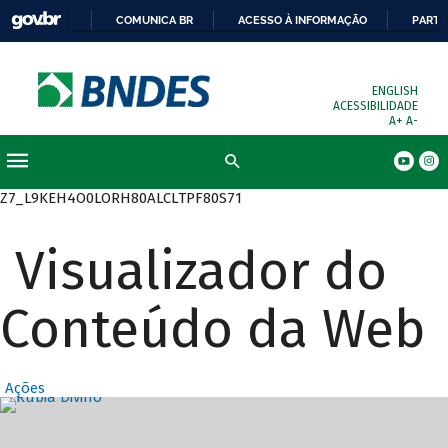
COMUNICA BR
ACESSO À INFORMAÇÃO
PARTI
ENGLISH
ACESSIBILIDADE
A+
A-
Busca
Z7_L9KEH4O0LORH80ALCLTPF80S71
Visualizador do
Conteúdo da Web
Ações
Destaques Prin