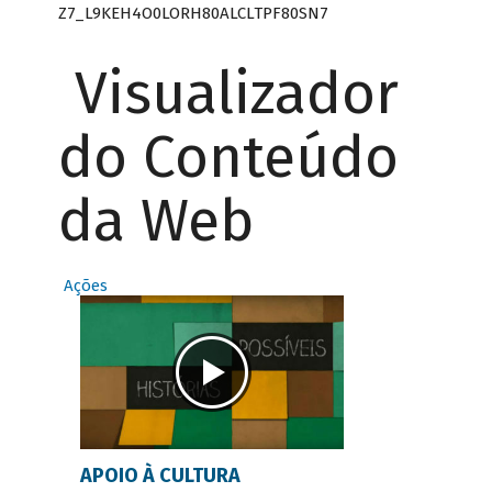
Z7_L9KEH4O0LORH80ALCLTPF80SN7
Visualizador
do Conteúdo
da Web
Ações
APOIO À CULTURA