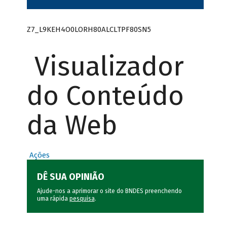
Z7_L9KEH4O0LORH80ALCLTPF80SN5
Visualizador
do Conteúdo
da Web
Ações
DÊ SUA OPINIÃO
Ajude-nos a aprimorar o site do BNDES preenchendo
uma rápida
pesquisa
.