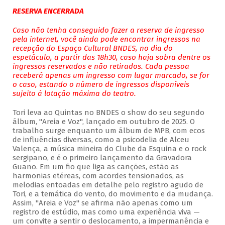
RESERVA ENCERRADA
Caso não tenha conseguido fazer a reserva de ingresso
pela internet, você ainda pode encontrar ingressos na
recepção do Espaço Cultural BNDES, no dia do
espetáculo, a partir das 18h30, caso haja sobra dentre os
ingressos reservados e não retirados. Cada pessoa
receberá apenas um ingresso com lugar marcado, se for
o caso, estando o número de ingressos disponíveis
sujeito à lotação máxima do teatro.
Tori leva ao Quintas no BNDES o show do seu segundo
álbum, "Areia e Voz", lançado em outubro de 2025. O
trabalho surge enquanto um álbum de MPB, com ecos
de influências diversas, como a psicodelia de Alceu
Valença, a música mineira do Clube da Esquina e o rock
sergipano, e é o primeiro lançamento da Gravadora
Guano. Em um fio que liga as canções, estão as
harmonias etéreas, com acordes tensionados, as
melodias entoadas em detalhe pelo registro agudo de
Tori, e a temática do vento, do movimento e da mudança.
Assim, "Areia e Voz" se afirma não apenas como um
registro de estúdio, mas como uma experiência viva —
um convite a sentir o deslocamento, a impermanência e