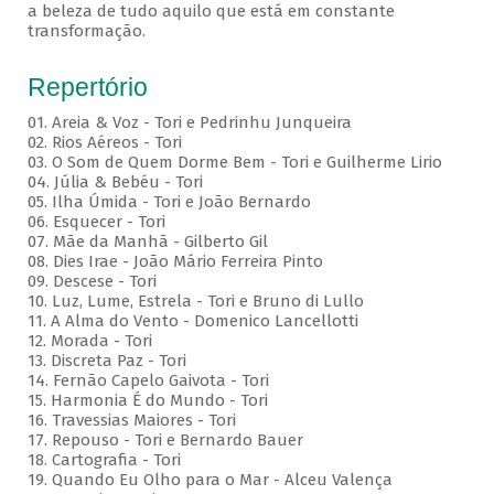
a beleza de tudo aquilo que está em constante
transformação.
Repertório
01. Areia & Voz - Tori e Pedrinhu Junqueira
02. ⁠Rios Aéreos - Tori
03. O Som de Quem Dorme Bem - Tori e Guilherme Lirio
04. Júlia & Bebéu - Tori
05. Ilha Úmida - Tori e João Bernardo
06. Esquecer - Tori
07. Mãe da Manhã - Gilberto Gil
08. Dies Irae - João Mário Ferreira Pinto
09. Descese - Tori
10. Luz, Lume, Estrela - Tori e Bruno di Lullo
11. A Alma do Vento - Domenico Lancellotti
12. Morada - Tori
13. Discreta Paz - Tori
14. Fernão Capelo Gaivota - Tori
15. Harmonia É do Mundo - Tori
16. Travessias Maiores - Tori
17. Repouso - Tori e Bernardo Bauer
⁠18. Cartografia - Tori
19. Quando Eu Olho para o Mar - Alceu Valença