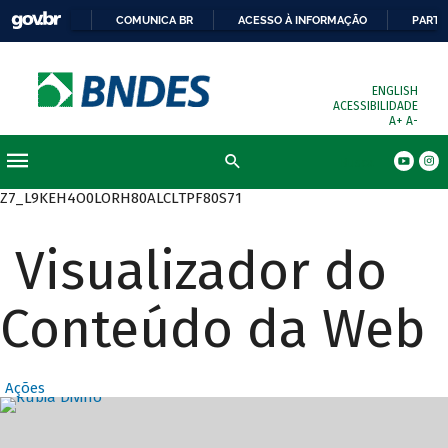
COMUNICA BR
ACESSO À INFORMAÇÃO
PARTI
ENGLISH
ACESSIBILIDADE
A+
A-
Busca
Z7_L9KEH4O0LORH80ALCLTPF80S71
Visualizador do
Conteúdo da Web
Ações
Destaques Prin