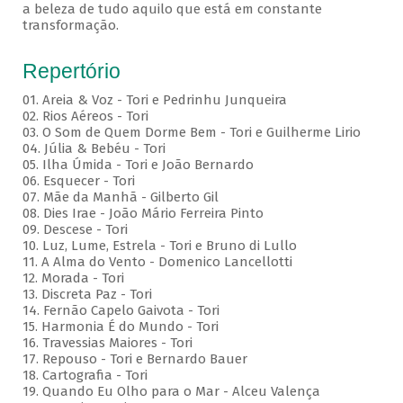
a beleza de tudo aquilo que está em constante
transformação.
Repertório
01. Areia & Voz - Tori e Pedrinhu Junqueira
02. ⁠Rios Aéreos - Tori
03. O Som de Quem Dorme Bem - Tori e Guilherme Lirio
04. Júlia & Bebéu - Tori
05. Ilha Úmida - Tori e João Bernardo
06. Esquecer - Tori
07. Mãe da Manhã - Gilberto Gil
08. Dies Irae - João Mário Ferreira Pinto
09. Descese - Tori
10. Luz, Lume, Estrela - Tori e Bruno di Lullo
11. A Alma do Vento - Domenico Lancellotti
12. Morada - Tori
13. Discreta Paz - Tori
14. Fernão Capelo Gaivota - Tori
15. Harmonia É do Mundo - Tori
16. Travessias Maiores - Tori
17. Repouso - Tori e Bernardo Bauer
⁠18. Cartografia - Tori
19. Quando Eu Olho para o Mar - Alceu Valença