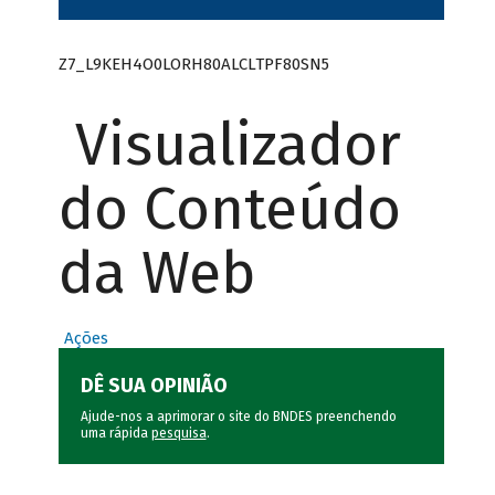
Z7_L9KEH4O0LORH80ALCLTPF80SN5
Visualizador
do Conteúdo
da Web
Ações
DÊ SUA OPINIÃO
Ajude-nos a aprimorar o site do BNDES preenchendo
uma rápida
pesquisa
.