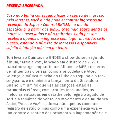
RESERVA ENCERRADA
Caso não tenha conseguido fazer a reserva de ingresso
pela internet, você ainda pode encontrar ingressos na
recepção do Espaço Cultural BNDES, no dia do
espetáculo, a partir das 18h30, caso haja sobra dentre os
ingressos reservados e não retirados. Cada pessoa
receberá apenas um ingresso com lugar marcado, se for
o caso, estando o número de ingressos disponíveis
sujeito à lotação máxima do teatro.
Tori leva ao Quintas no BNDES o show do seu segundo
álbum, "Areia e Voz", lançado em outubro de 2025. O
trabalho surge enquanto um álbum de MPB, com ecos
de influências diversas, como a psicodelia de Alceu
Valença, a música mineira do Clube da Esquina e o rock
sergipano, e é o primeiro lançamento da Gravadora
Guano. Em um fio que liga as canções, estão as
harmonias etéreas, com acordes tensionados, as
melodias entoadas em detalhe pelo registro agudo de
Tori, e a temática do vento, do movimento e da mudança.
Assim, "Areia e Voz" se afirma não apenas como um
registro de estúdio, mas como uma experiência viva —
um convite a sentir o deslocamento, a impermanência e