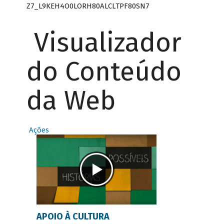
Z7_L9KEH4O0LORH80ALCLTPF80SN7
Visualizador
do Conteúdo
da Web
Ações
APOIO À CULTURA