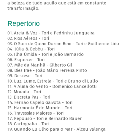
a beleza de tudo aquilo que está em constante
transformação.
Repertório
01. Areia & Voz - Tori e Pedrinhu Junqueira
02. ⁠Rios Aéreos - Tori
03. O Som de Quem Dorme Bem - Tori e Guilherme Lirio
04. Júlia & Bebéu - Tori
05. Ilha Úmida - Tori e João Bernardo
06. Esquecer - Tori
07. Mãe da Manhã - Gilberto Gil
08. Dies Irae - João Mário Ferreira Pinto
09. Descese - Tori
10. Luz, Lume, Estrela - Tori e Bruno di Lullo
11. A Alma do Vento - Domenico Lancellotti
12. Morada - Tori
13. Discreta Paz - Tori
14. Fernão Capelo Gaivota - Tori
15. Harmonia É do Mundo - Tori
16. Travessias Maiores - Tori
17. Repouso - Tori e Bernardo Bauer
⁠18. Cartografia - Tori
19. Quando Eu Olho para o Mar - Alceu Valença