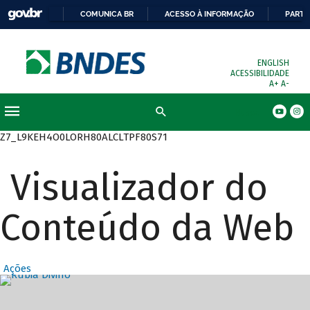
COMUNICA BR
ACESSO À INFORMAÇÃO
PARTI
ENGLISH
ACESSIBILIDADE
A+
A-
Busca
Z7_L9KEH4O0LORH80ALCLTPF80S71
Visualizador do
Conteúdo da Web
Ações
Destaques Prin