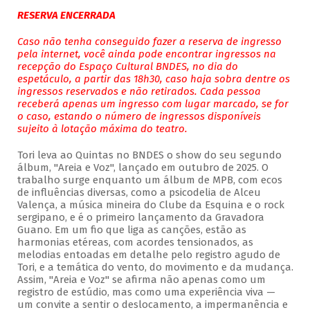
RESERVA ENCERRADA
Caso não tenha conseguido fazer a reserva de ingresso
pela internet, você ainda pode encontrar ingressos na
recepção do Espaço Cultural BNDES, no dia do
espetáculo, a partir das 18h30, caso haja sobra dentre os
ingressos reservados e não retirados. Cada pessoa
receberá apenas um ingresso com lugar marcado, se for
o caso, estando o número de ingressos disponíveis
sujeito à lotação máxima do teatro.
Tori leva ao Quintas no BNDES o show do seu segundo
álbum, "Areia e Voz", lançado em outubro de 2025. O
trabalho surge enquanto um álbum de MPB, com ecos
de influências diversas, como a psicodelia de Alceu
Valença, a música mineira do Clube da Esquina e o rock
sergipano, e é o primeiro lançamento da Gravadora
Guano. Em um fio que liga as canções, estão as
harmonias etéreas, com acordes tensionados, as
melodias entoadas em detalhe pelo registro agudo de
Tori, e a temática do vento, do movimento e da mudança.
Assim, "Areia e Voz" se afirma não apenas como um
registro de estúdio, mas como uma experiência viva —
um convite a sentir o deslocamento, a impermanência e