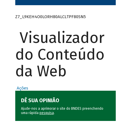
Z7_L9KEH4O0LORH80ALCLTPF80SN5
Visualizador
do Conteúdo
da Web
Ações
DÊ SUA OPINIÃO
Ajude-nos a aprimorar o site do BNDES preenchendo
uma rápida
pesquisa
.