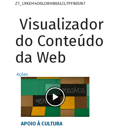
Z7_L9KEH4O0LORH80ALCLTPF80SN7
Visualizador
do Conteúdo
da Web
Ações
APOIO À CULTURA