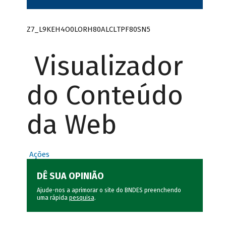
Z7_L9KEH4O0LORH80ALCLTPF80SN5
Visualizador
do Conteúdo
da Web
Ações
DÊ SUA OPINIÃO
Ajude-nos a aprimorar o site do BNDES preenchendo
uma rápida
pesquisa
.