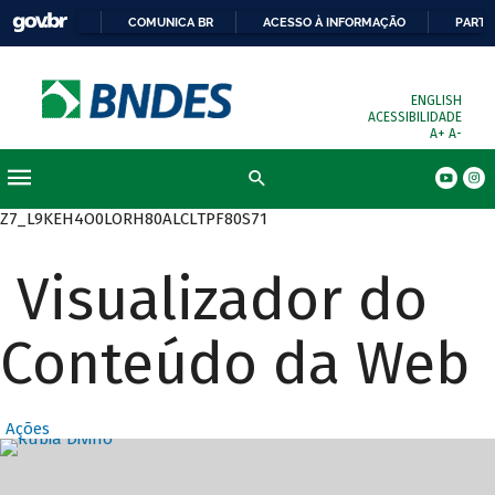
COMUNICA BR
ACESSO À INFORMAÇÃO
PARTI
ENGLISH
ACESSIBILIDADE
A+
A-
Busca
Z7_L9KEH4O0LORH80ALCLTPF80S71
Visualizador do
Conteúdo da Web
Ações
Destaques Prin