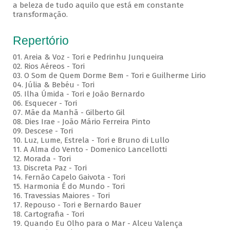
a beleza de tudo aquilo que está em constante
transformação.
Repertório
01. Areia & Voz - Tori e Pedrinhu Junqueira
02. ⁠Rios Aéreos - Tori
03. O Som de Quem Dorme Bem - Tori e Guilherme Lirio
04. Júlia & Bebéu - Tori
05. Ilha Úmida - Tori e João Bernardo
06. Esquecer - Tori
07. Mãe da Manhã - Gilberto Gil
08. Dies Irae - João Mário Ferreira Pinto
09. Descese - Tori
10. Luz, Lume, Estrela - Tori e Bruno di Lullo
11. A Alma do Vento - Domenico Lancellotti
12. Morada - Tori
13. Discreta Paz - Tori
14. Fernão Capelo Gaivota - Tori
15. Harmonia É do Mundo - Tori
16. Travessias Maiores - Tori
17. Repouso - Tori e Bernardo Bauer
⁠18. Cartografia - Tori
19. Quando Eu Olho para o Mar - Alceu Valença