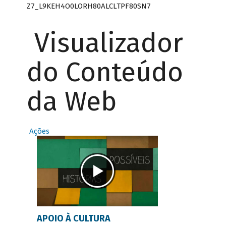
Z7_L9KEH4O0LORH80ALCLTPF80SN7
Visualizador
do Conteúdo
da Web
Ações
APOIO À CULTURA