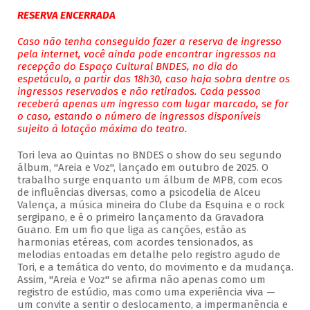
RESERVA ENCERRADA
Caso não tenha conseguido fazer a reserva de ingresso
pela internet, você ainda pode encontrar ingressos na
recepção do Espaço Cultural BNDES, no dia do
espetáculo, a partir das 18h30, caso haja sobra dentre os
ingressos reservados e não retirados. Cada pessoa
receberá apenas um ingresso com lugar marcado, se for
o caso, estando o número de ingressos disponíveis
sujeito à lotação máxima do teatro.
Tori leva ao Quintas no BNDES o show do seu segundo
álbum, "Areia e Voz", lançado em outubro de 2025. O
trabalho surge enquanto um álbum de MPB, com ecos
de influências diversas, como a psicodelia de Alceu
Valença, a música mineira do Clube da Esquina e o rock
sergipano, e é o primeiro lançamento da Gravadora
Guano. Em um fio que liga as canções, estão as
harmonias etéreas, com acordes tensionados, as
melodias entoadas em detalhe pelo registro agudo de
Tori, e a temática do vento, do movimento e da mudança.
Assim, "Areia e Voz" se afirma não apenas como um
registro de estúdio, mas como uma experiência viva —
um convite a sentir o deslocamento, a impermanência e