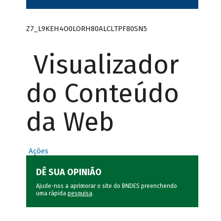
Z7_L9KEH4O0LORH80ALCLTPF80SN5
Visualizador
do Conteúdo
da Web
Ações
DÊ SUA OPINIÃO
Ajude-nos a aprimorar o site do BNDES preenchendo
uma rápida
pesquisa
.