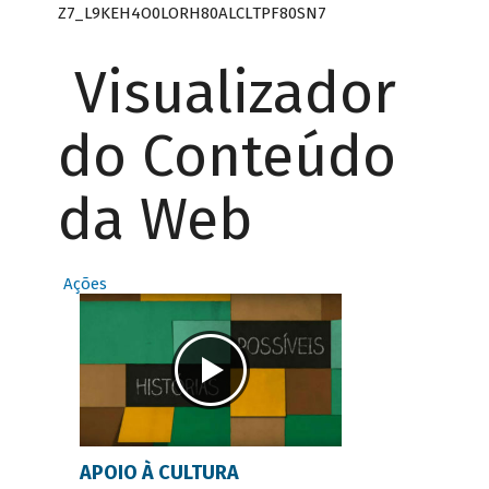
Z7_L9KEH4O0LORH80ALCLTPF80SN7
Visualizador
do Conteúdo
da Web
Ações
APOIO À CULTURA