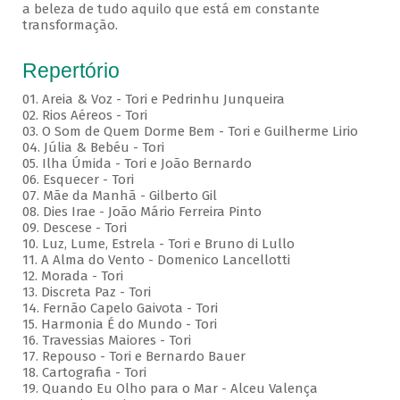
a beleza de tudo aquilo que está em constante
transformação.
Repertório
01. Areia & Voz - Tori e Pedrinhu Junqueira
02. ⁠Rios Aéreos - Tori
03. O Som de Quem Dorme Bem - Tori e Guilherme Lirio
04. Júlia & Bebéu - Tori
05. Ilha Úmida - Tori e João Bernardo
06. Esquecer - Tori
07. Mãe da Manhã - Gilberto Gil
08. Dies Irae - João Mário Ferreira Pinto
09. Descese - Tori
10. Luz, Lume, Estrela - Tori e Bruno di Lullo
11. A Alma do Vento - Domenico Lancellotti
12. Morada - Tori
13. Discreta Paz - Tori
14. Fernão Capelo Gaivota - Tori
15. Harmonia É do Mundo - Tori
16. Travessias Maiores - Tori
17. Repouso - Tori e Bernardo Bauer
⁠18. Cartografia - Tori
19. Quando Eu Olho para o Mar - Alceu Valença