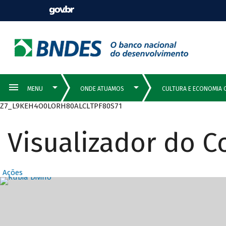
Z7_L9KEH4O0LORH80ALCLTPF80S71
Visualizador do 
Ações
Destaques Prin