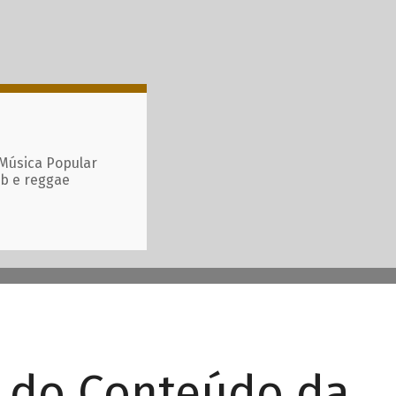
 Música Popular
ub e reggae
r do Conteúdo da