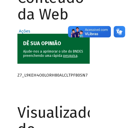
da Web
Ações
DÊ SUA OPINIÃO
Ajude-nos a aprimorar o site do BNDES
preenchendo uma rápida
pesquisa
.
Z7_L9KEH4O0LORH80ALCLTPF80SN7
Visualizador