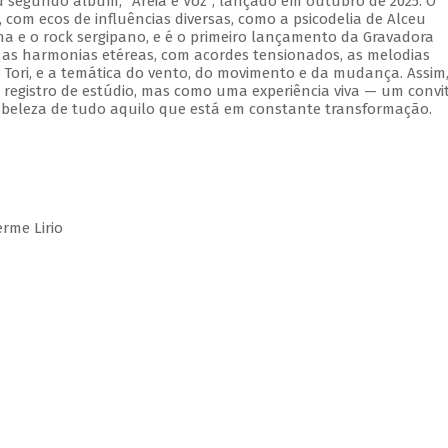
 segundo álbum, "Areia e Voz", lançado em outubro de 2025. O
om ecos de influências diversas, como a psicodelia de Alceu
na e o rock sergipano, e é o primeiro lançamento da Gravadora
 as harmonias etéreas, com acordes tensionados, as melodias
Tori, e a temática do vento, do movimento e da mudança. Assim
registro de estúdio, mas como uma experiência viva — um convi
 beleza de tudo aquilo que está em constante transformação.
rme Lirio