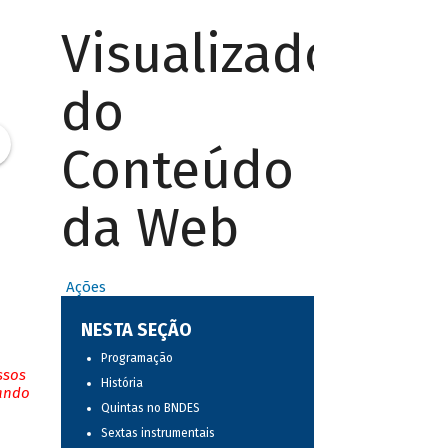
Visualizador
do
Conteúdo
da Web
Ações
NESTA SEÇÃO
Programação
ssos
História
tando
Quintas no BNDES
Sextas instrumentais