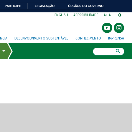
PARTICIPE
LEGISLAÇÃO
ÓRGÃOS DO GOVERNO
⁣
ENGLISH
ACESSIBILIDADE
A+
A-
NCIA
DESENVOLVIMENTO SUSTENTÁVEL
CONHECIMENTO
IMPRENSA
Busca
gem de tela