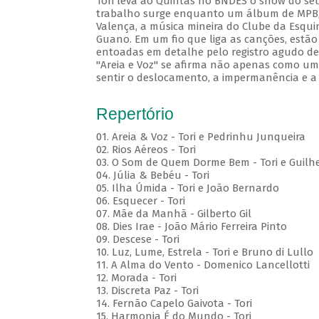
Tori leva ao Quintas no BNDES o show do seu
trabalho surge enquanto um álbum de MPB, c
Valença, a música mineira do Clube da Esqui
Guano. Em um fio que liga as canções, estão
entoadas em detalhe pelo registro agudo de 
"Areia e Voz" se afirma não apenas como um 
sentir o deslocamento, a impermanência e a
Repertório
01. Areia & Voz - Tori e Pedrinhu Junqueira
02. ⁠Rios Aéreos - Tori
03. O Som de Quem Dorme Bem - Tori e Guilhe
04. Júlia & Bebéu - Tori
05. Ilha Úmida - Tori e João Bernardo
06. Esquecer - Tori
07. Mãe da Manhã - Gilberto Gil
08. Dies Irae - João Mário Ferreira Pinto
09. Descese - Tori
10. Luz, Lume, Estrela - Tori e Bruno di Lullo
11. A Alma do Vento - Domenico Lancellotti
12. Morada - Tori
13. Discreta Paz - Tori
14. Fernão Capelo Gaivota - Tori
15. Harmonia É do Mundo - Tori