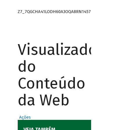
Z7_7QGCHA41LODH60A3OQA8RN1457
Visualizador
do
Conteúdo
da Web
Ações
VEJA TAMBÉM