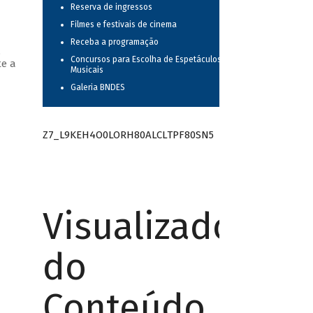
Reserva de ingressos
Filmes e festivais de cinema
Receba a programação
,
Concursos para Escolha de Espetáculos
te a
Musicais
Galeria BNDES
Z7_L9KEH4O0LORH80ALCLTPF80SN5
Visualizador
do
Conteúdo